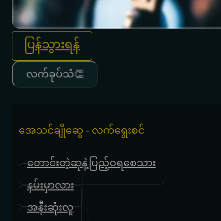
ပြန်သွားရန်
လက်ခုပ်သံ👏
အေသင်ချိုဆွေ - လက်ရွေးစင်
တောင်းတဲ့ဆုနဲ့ပြည့်ဝရစေသား
နမ်းမှာလား
အနီးဆုံးလူ