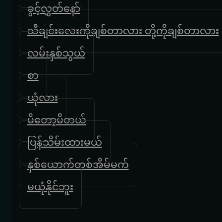
ခွင့်လွှတ်နော်
သီချင်းလေးကိုချစ်တာလား တို့ကိုချစ်တာလား
လမ်းနှစ်သွယ်
စာ
ယုံလား
မိတော့မိတယ်
ပြန်သိမ်းထားမယ်
နှစ်ယောက်တစ်အိမ်မက်
မယုံနိုင်ဘူး