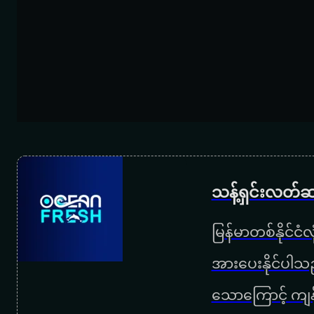
သန့်ရှင်းလတ်ဆ
မြန်မာတစ်နိုင်ငံ
အားပေးနိုင်ပါသည
သောကြောင့် ကျန