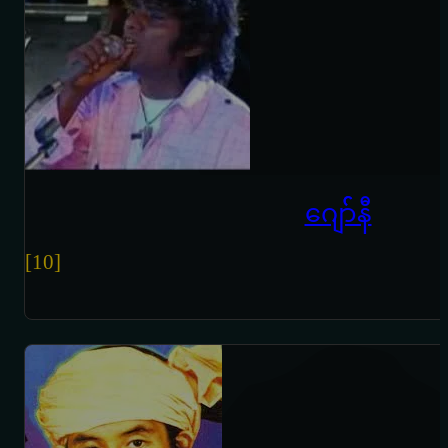
ဂျော််နီ
[10]