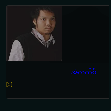
အဲလက်စ်
[5]