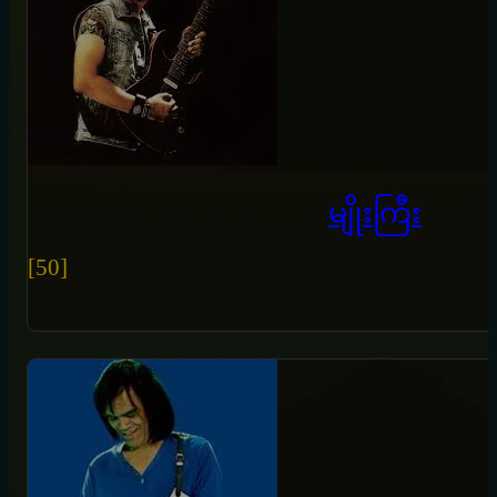
မျိုးကြီး
[50]