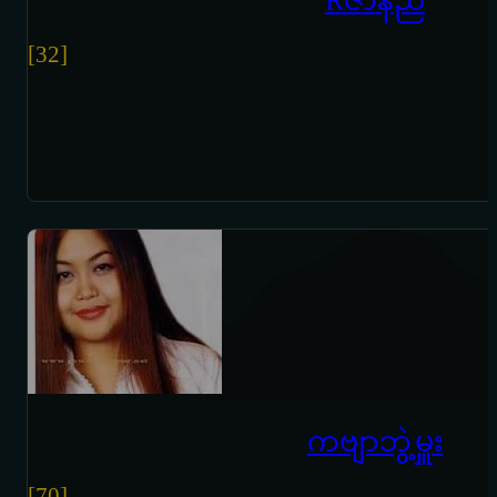
Rဇာနည်
[32]
ကဗျာဘွဲ့မှူး
[70]