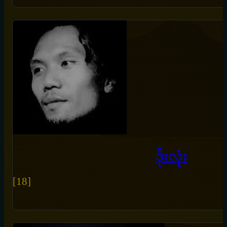
ဒိုးလုံး
[18]