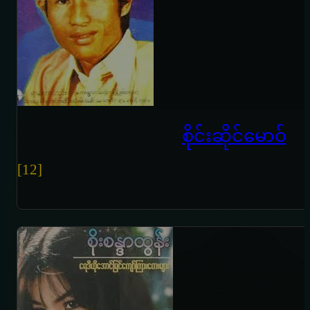
စိုင်းဆိုင်မောဝ်
[12]