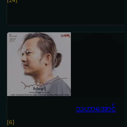
သဟာအောင်
[6]