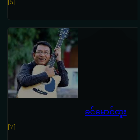
[5]
ခင်မောင်ထူး
[7]