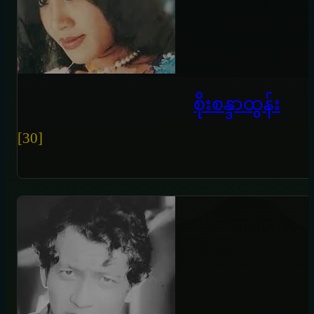
စိုးစန္ဒာထွန်း
[30]