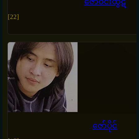
‌ဇော်ဝင်းထွဋ်
[22]
ဇော််ပိုင်