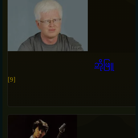
ဘိုဖြူ
[9]