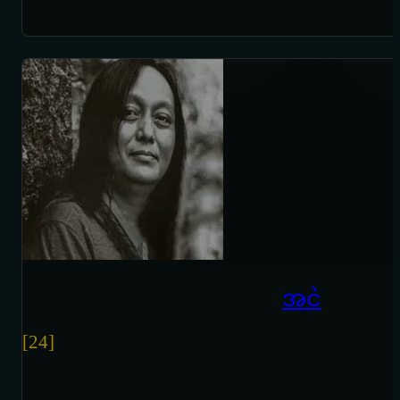
အငဲ
[24]