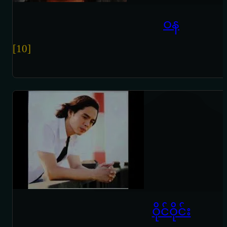
ဝန
[10]
ဝိုင်ဝိုင်း