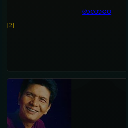
မာလာဝေ
[2]