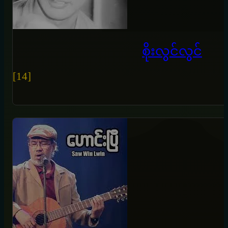
စိုးလွင်လွင်
[14]