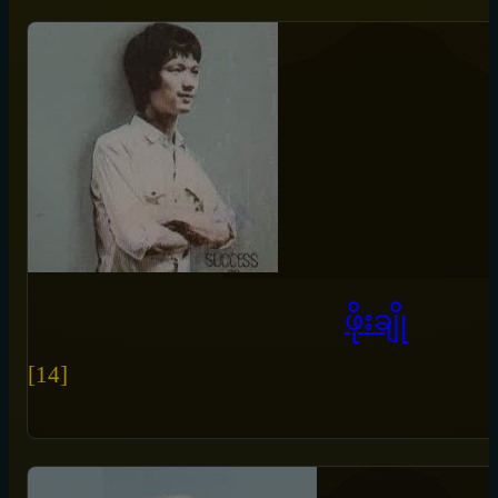
ဖိုးချို
[14]