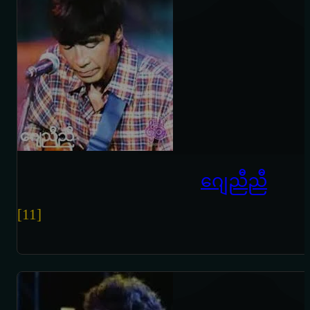
ဂျေညီညီ
[11]