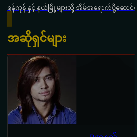
ရန်ကုန် နှင့် နယ်မြို့များသို့ အိမ်အရောက်ပို့ဆေ
အဆိုရှင်များ