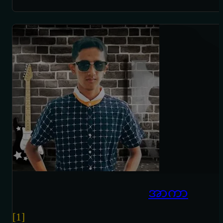
အာကာ
[1]