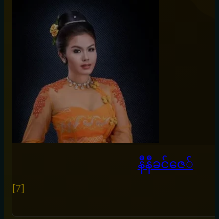
နီနီခင်ဇေ်
[7]