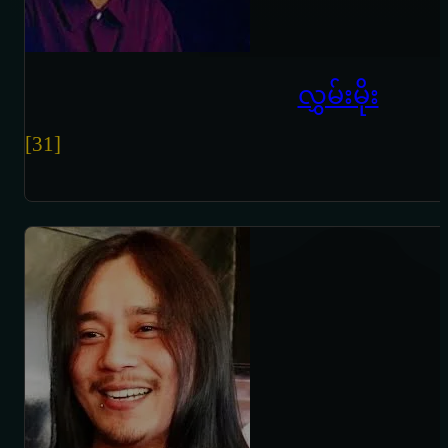
လွှမ်းမိုး
[31]