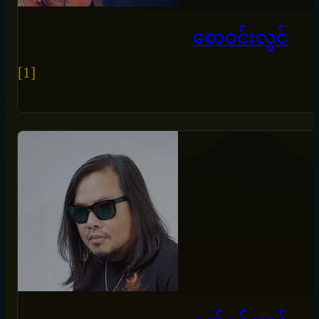
စောဝင်းလွင်
[1]