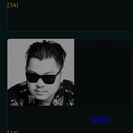
[34]
ဝေလ
[24]