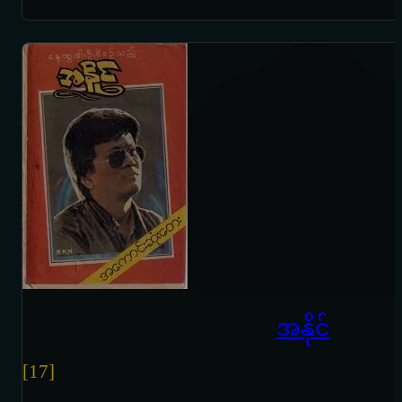
အနိုင်
[17]