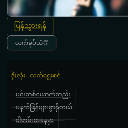
ပြန်သွားရန်
လက်ခုပ်သံ👏
ဒိုးလုံး - လက်ရွေးစင်
မင်းတစ်ယောက်တည်း
မနက်ဖြန်များစွာရှိတယ်
ငါတမ်းတနေမှာ