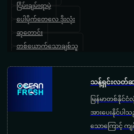
ငြိမ်းချမ်းရာမဲ့
ပေါမိုက်တေလေ ဒိုးလုံး
ဆုတောင်း
တစ်ယောက်သောချစ်သူ
သောက
သန့်ရှင်းလတ်ဆ
မြန်မာတစ်နိုင်ငံ
အားပေးနိုင်ပါသည
သောကြောင့် ကျန