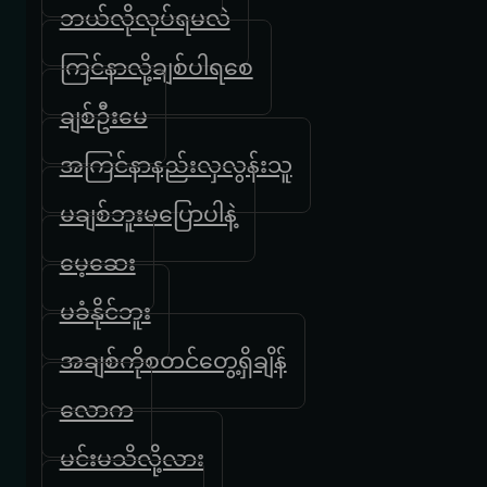
ဘယ်လိုလုပ်ရမလဲ
ကြင်နာလို့ချစ်ပါရစေ
ချစ်ဦးမေ
အကြင်နာနည်းလှလွန်းသူ
မချစ်ဘူးမပြောပါနဲ့
မေ့ဆေး
မခံနိုင်ဘူး
အချစ်ကိုစတင်တွေ့ရှိချိန်
လောက
မင်းမသိလို့လား