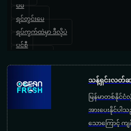
မမ
ရင်တွင်းမေ
ရပ်ကွက်ထဲမှာ ဒီလိုပဲ
ပင်စီ
ယုံရခက်ခက်
မအေးကိုချစ်လို့ပါ
သန့်ရှင်းလတ်ဆ
အဖေ
မြန်မာတစ်နိုင်ငံ
ကိုပေါ
အားပေးနိုင်ပါသည
ကြယ်ကြွေညတိုင်းဆုတောင်းမယ်
သောကြောင့် ကျန
ကိုယ့်ဘဝကိုနားလည်ပါ