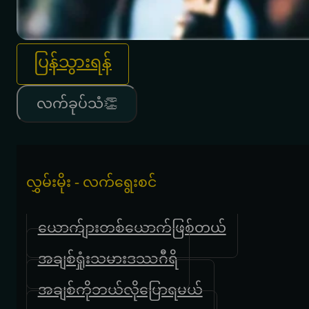
ပြန်သွားရန်
လက်ခုပ်သံ👏
လွှမ်းမိုး - လက်ရွေးစင်
ယောက်ျားတစ်ယောက်ဖြစ်တယ်
အချစ်ရှုံးသမားဒဿဂီရိ
အချစ်ကိုဘယ်လိုပြောရမယ်