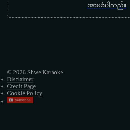
အာမခံပါသည်။
လမ်းဘေးနားကပန်း
မိုးစက်တင်လေ
မုန်းခိုင်းတိုင်းမမုန်းနိုင်ဘူး
သတိရရ မရရ
လူပျောက်ကြော်ငြာ
ဟိုအစ်ကိုကြီးရဲ့ မခင်နှင်းဆီ
© 2026 Shwe Karaoke
Disclaimer
ကံ့ကော်မြို့တော်
Credit Page
Cookie Policy
အခုတော့ ပါးစပ်ရာဇဝင်လေးတစ်ခု ဖြစ်လို့ကျန်ခ