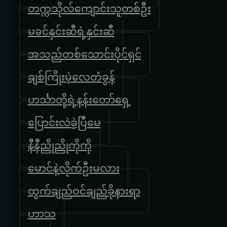
တက္ကသိုလ်ကျောင်းသူတစ်ဦး
မခင်နှင်းဆီရဲ့နှင်းဆီ
အသည်တစ်သောင်းပိုင်ရှင်
ချစ်ကြိုးမဲ့လေတံခွန်
ဟင်္သာတို့ရဲ့နန်းတော်ရှေ့
ပြောင်းလဲခဲ့ပြီ‌မေ
နီနီညိုညိုကိုကို
မောင်နဲ့လိုက်ဦးမလား
ထွက်ချည်ဝင်ချည်ခိုနားရာ
ဟာသ