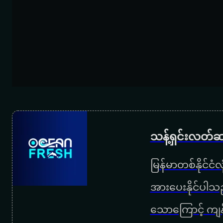
သန့်ရှင်းလတ်ဆ
မြန်မာတစ်နိုင်ငံ
အားပေးနိုင်ပါသည
သောကြောင့် ကျန