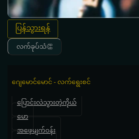
ပြန်သွားရန်
လက်ခုပ်သံ👏
ဂျေမောင်မောင် - လက်ရွေးစင်
ပြောင်းလဲသွားတဲ့ကိုယ်
မော
အဖေ့မျက်ဝန်း