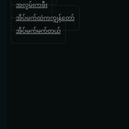
အလွမ်းကဖီး
အိပ်မက်ထဲကကျွန်တော်
အိပ်မက်မက်တယ်