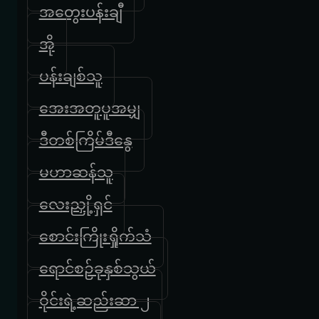
အတွေးပန်းချီ
အို
ပန်းချစ်သူ
အေးအတူပူအမျှ
ဒီတစ်ကြိမ်ဒီနွေ
မဟာဆန်သူ
လေးညှို့ရှင်
စောင်းကြိုးရှိုက်သံ
ရောင်စဉ်ခုနှစ်သွယ်
ဝိုင်းရဲ့ဆည်းဆာ ၂