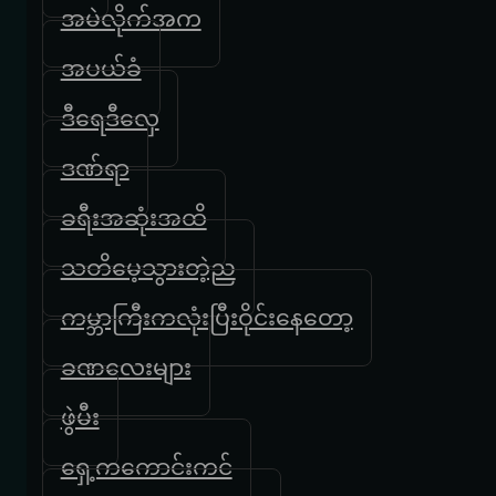
အမဲလိုက်အက
အပယ်ခံ
ဒီရေဒီလှေ
ဒဏ်ရာ
ခရီးအဆုံးအထိ
သတိမေ့သွားတဲ့ည
ကမ္ဘာကြီးကလုံးပြီးဝိုင်းနေတော့
ခဏလေးများ
ဖွဲမီး
ရှေ့ကကောင်းကင်