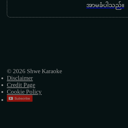
အာမခံပါသည်။
ဝမ်းနည်းမှတ်တမ်း
အတိတ်မျက်ခင်းစိမ်း
အတောင်ပံများနှင့်
အရေးမကြီးဘူး
အလွမ်းများ
လမ်း
© 2026 Shwe Karaoke
Disclaimer
အလင်းရောင်
Credit Page
Cookie Policy
မင်းနဲ့အဝေးဆုံး
အချစ်အကြောင်း
ညနေကြယ်