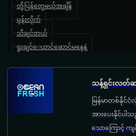
တို့ပြန်တွေ့မယ့်အချိန်
မုန်းလိုက်
သိချင်တယ်
ရူးချင်‌ေယာင်ဆောင်မနေနဲ့
လိပ်ပြာ
မာယာ
သန့်ရှင်းလတ်ဆ
အသစ်
မြန်မာတစ်နိုင်ငံ
မင်းမှမင်း
အားပေးနိုင်ပါသည
ညရဲ့ဆူး
သောကြောင့် ကျန
မျှော်လင့်ခြင်းလေး