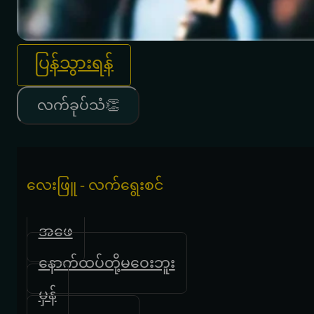
ပြန်သွားရန်
လက်ခုပ်သံ👏
လေးဖြူ - လက်ရွေးစင်
အဖေ
နောက်ထပ်တို့မဝေးဘူး
မှန်