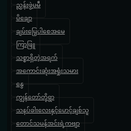
ညွှန်းဖွဲ့မမီ
မိချော
ချမ်းမြေ့ပါစေအမေ
ကြာဖြူ
သစ္စာရှိတဲ့အရက်
အကောင်းဆုံးအရှုံးသမား
နွေ
ကျွန်တော်တို့ရွာ
သနပ်ခါးလေးနှင့်မောင့်ချစ်သူ
တောင်သမန်အင်းရဲ့ကဗျာ