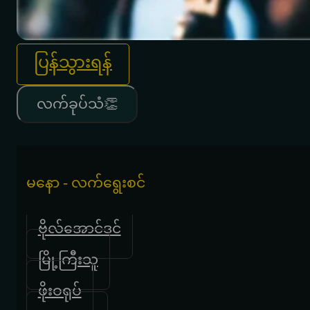
ပြန်သွားရန်
လက်ခုပ်သံ👏
မနော - လက်ရွေးစင်
ဗိုလ်အောင်ဒင်
မြို့ကြီးသူ
ဖိုးဝရုပ်