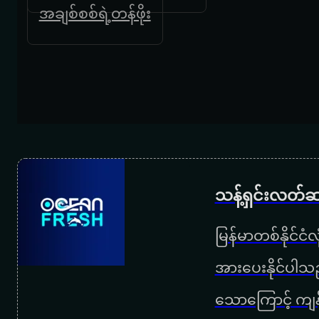
အချစ်စစ်ရဲ့တန်ဖိုး
သန့်ရှင်းလတ်ဆ
မြန်မာတစ်နိုင်ငံ
အားပေးနိုင်ပါသည
သောကြောင့် ကျန