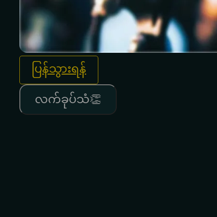
ပြန်သွားရန်
လက်ခုပ်သံ👏