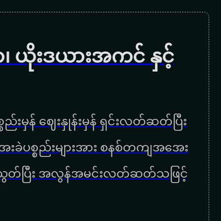
ရှုုံး
လွမ်းရေးခက်
 ယိုးဒယားအကင် နှင့်
ခက်
အလွမ်းနိဂုံး
ဆုံးရှုံးရတော့မ
ည်းမှန် ဈေးနှုန်းမှန် ရှင်းလတ်ဆတ်ပြီး
လား
ှာ အေးခဲပစ္စည်းများအား စနစ်တကျအအေး
ဒဏ်ရာရ
 ညီညွတ်ပြီး အလွန်အမင်းလတ်ဆတ်သဖြင့်
တေးချင်းတစ်ပုဒ်
ရင်သို့တိုးဝှေ့ဆဲပါ