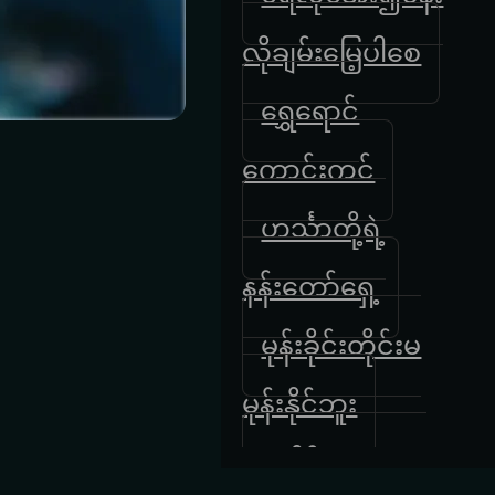
လိုချမ်းမြေ့ပါစေ
ရွှေရောင်
ကောင်းကင်
ဟင်္သာတို့ရဲ့
နန်းတော်ရှေ့
မုန်းခိုင်းတိုင်းမ
မုန်းနိုင်ဘူး
အနိင်မယူသူအ