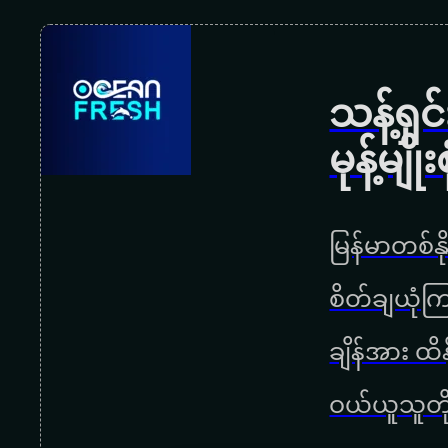
သန့်ရှ
မုန့်မ
မြန်မာတစ်နိ
စိတ်ချယုံက
ချိန်အား ထ
ဝယ်ယူသူတို