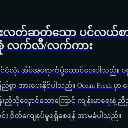
င်းလတ်ဆတ်သော ပင်လယ်စာ၊
ျိုးစုံ လက်လီ/လက်ကား
ုင်ငံလုံး အိမ်အရောက်ပို့ဆောင်ပေးပါသည်။ ပစ္စ
ြည်စွာ အားပေးနိုင်ပါသည်။ Ocean Fresh မ
ိန်းညှိသိုလှောင်သောကြောင့် ကျန်းမာရေးနဲ့
င်း စိတ်ကျေနပ်မှုရရှိစေရန် အာမခံပါသည်။