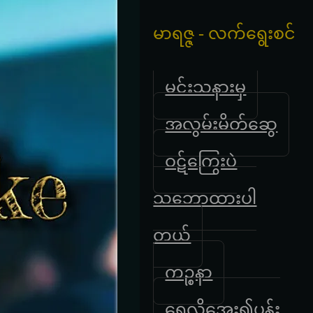
မာရဇ္ဇ - လက်ရွေးစင်
မင်းသနားမှ
အလွမ်းမိတ်ဆွေ
ဝဋ်ကြွေးပဲ
သဘောထားပါ
တယ်
ကဉ္စနာ
ရေလိုအေး၍ပန်း