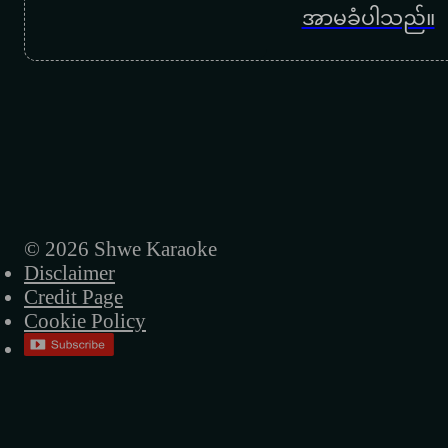
အာမခံပါသည်။
ငယ်ချစ်ဉီး
ရေဆန်မှာချော ရေစုန်မှာမော
အမေ့ရုပ်ရည်
ဒီထက်ပိုပြီး မတက်နိုင်ဘူး
မောင်မနေတတ်ဘူး
အချစ်ဖိတ်စာ
© 2026 Shwe Karaoke
Disclaimer
ငယ်ချစ်
Credit Page
Cookie Policy
အရင်လိုဘဝမျိုး ရောက်ချင်တယ်
မောင်ဟာလူဆိုး
နှုတ်ဆက်ခြင်း