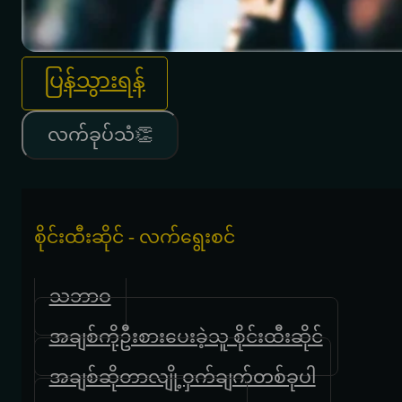
ပြန်သွားရန်
လက်ခုပ်သံ👏
စိုင်းထီးဆိုင် - လက်ရွေးစင်
သဘာဝ
အချစ်ကိုဦးစားပေးခဲ့သူ စိုင်းထီးဆိုင်
အချစ်ဆိုတာလျို့ဝှက်ချက်တစ်ခုပါ