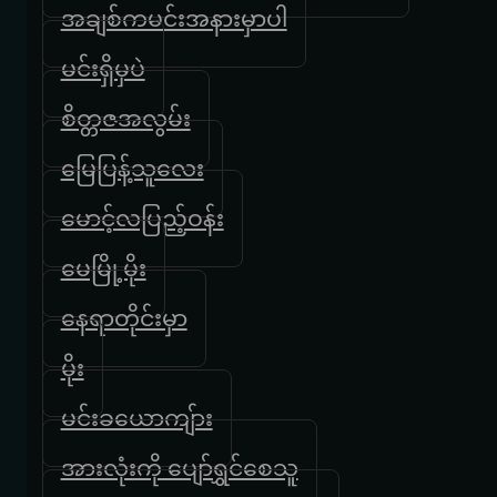
အချစ်ကမင်းအနားမှာပါ
မင်းရှိမှပဲ
စိတ္တဇအလွမ်း
မြေပြန့်သူလေး
မောင့်လပြည့်ဝန်း
မေမြို့မိုး
နေရာတိုင်းမှာ
မိုး
မင်းခယောကျ်ား
အားလုံးကို ပျော်ရွှင်စေသူ