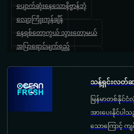
ပျောက်ဆုံးနေသောနိဗ္ဗာန်ဘုံ
လျော့ကြိုးကုန်ချိန်
နေရစ်တော့ကွယ် သွားတော့မယ်
အပြာရောင်မျက်ရည်
တို့တောင်ပေါ်ကိုဖိတ်ခေါ်ပါတယ်
မေတာရေစုန် မျောခဲ့သူ
သန့်ရှင်းလတ်ဆ
မြင့်မိုရ်မို့လား
မြန်မာတစ်နိုင်ငံ
ခွင့်မတောင်းပေမယ့်ရပါတယ်
အားပေးနိုင်ပါသည
မင်းဝမ်းသာတော့
သောကြောင့် ကျန
လွမ်းတေး