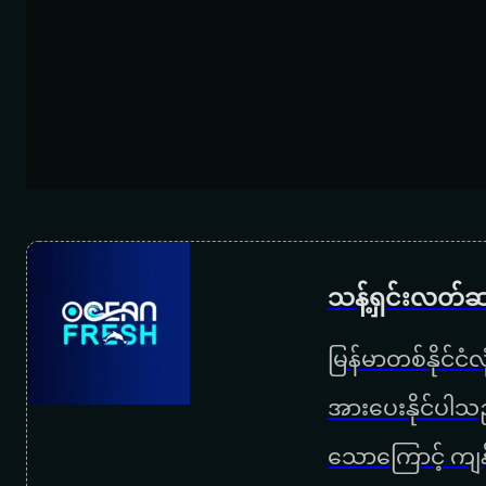
သန့်ရှင်းလတ်ဆ
မြန်မာတစ်နိုင်ငံ
အားပေးနိုင်ပါသည
သောကြောင့် ကျန