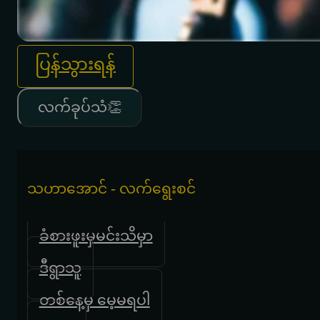
ပြန်သွားရန်
လက်ခုပ်သံ👏
သဟာအောင် - လက်ရွေးစင်
ခံစားဖူးမှမင်းသိမှာ
ဒီရွာသူ
တစ်နေ့မှ မေ့မရပါ