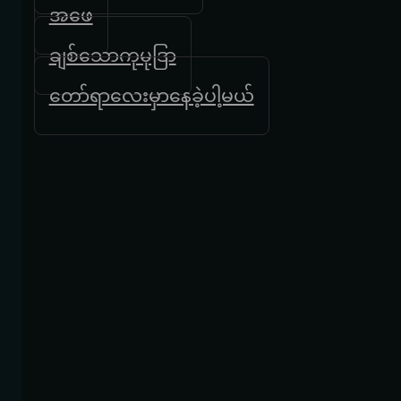
အဖေ
ချစ်သောကုမုဒြာ
တော်ရာလေးမှာနေခဲ့ပါ့မယ်