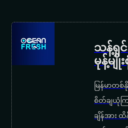
သန့်ရှ
မုန့်မ
မြန်မာတစ်နိ
စိတ်ချယုံက
ချိန်အား ထ