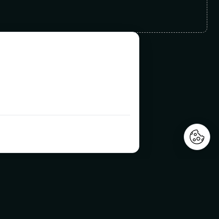
အမုန်းများ
အပေါ်ထပ်နဲ့
အောက်ထပ်
ဇာတ်လမ်း
တစ်ခါကလို
ဒဏ်ရာရထား
အသည်းကွဲ
ရေဒီယို