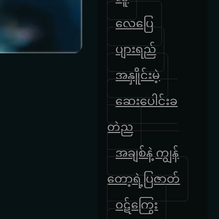
လေပြေ
ပျားရည်
အနှိူင်းမဲ့
ဆေးပေါင်းခ
တဲည
အချစ်နဲ့ ကျွန်
တော့ရဲ့ပြဇာတ်
ဝဋ်ကြွေး