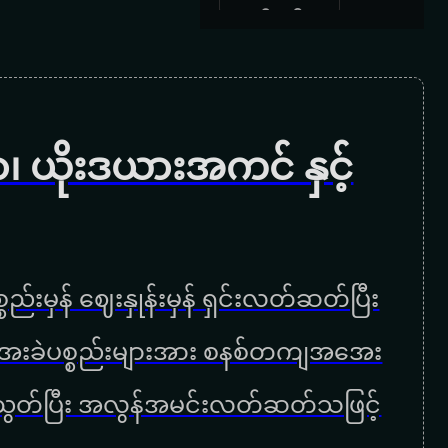
ဂျစ်ပစီ
မိုးတိမ်
ပဲ့ကိုင်ရှင်
 ယိုးဒယားအကင် နှင့်
အချစ်များသူ
ဆီမှာ
အဆုံး
ည်းမှန် ဈေးနှုန်းမှန် ရှင်းလတ်ဆတ်ပြီး
အရည်တွေ
ှာ အေးခဲပစ္စည်းများအား စနစ်တကျအအေး
ပျော်ကုန်ပြီ
 ညီညွတ်ပြီး အလွန်အမင်းလတ်ဆတ်သဖြင့်
အက်ဆစ်လို