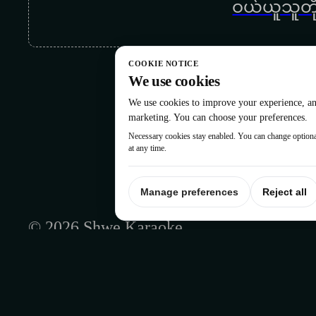
ဝယ်ယူသူတို
COOKIE NOTICE
We use cookies
We use cookies to improve your experience, ana
marketing. You can choose your preferences.
Necessary cookies stay enabled. You can change optiona
at any time.
Manage preferences
Reject all
© 2026 Shwe Karaoke
Disclaimer
Credit Page
Cookie Policy