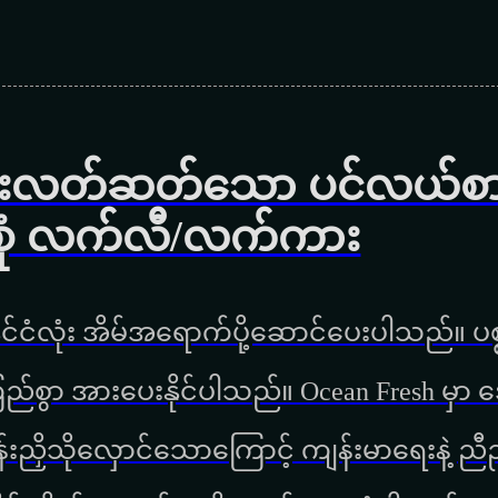
င်းလတ်ဆတ်သော ပင်လယ်စာ၊
ျိုးစုံ လက်လီ/လက်ကား
ုင်ငံလုံး အိမ်အရောက်ပို့ဆောင်ပေးပါသည်။ ပစ္စ
ြည်စွာ အားပေးနိုင်ပါသည်။ Ocean Fresh မ
ိန်းညှိသိုလှောင်သောကြောင့် ကျန်းမာရေးနဲ့