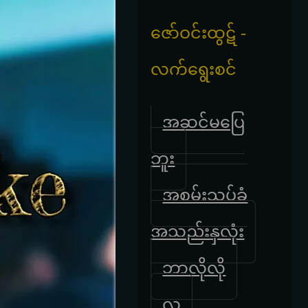
‌ဇော်ဝင်းထွဋ် -
လက်ရွေးစင်
အဆင်မပြေ
ဘူး
အစမ်းသပ်ခံ
အသည်းနှလုံး
ဘာလိုလို
လူ