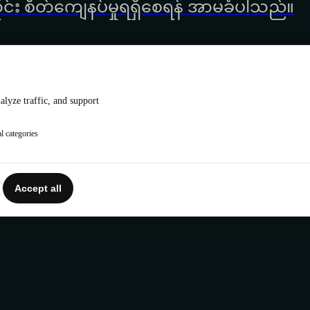
င်း စိတ်ကျေနပ်မှုရရှိစေရန် အာမခံပါသည်။
lyze traffic, and support
l categories
Accept all