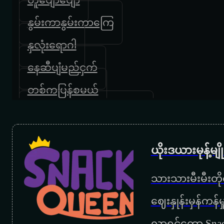
နွမ်းကာနွမ်းကာကြေ
နှလုံးရောဂါ
နေဆီပျံမည်ငှက်
တစ်ကပြန်စမယ်
တစ်သက်လုံးသတိရနေမယ်
တူနှစ်ကိုယ်တိုင်းပြည်
ယိုးဒယားမုန့်မ
နေနိုင်သူလေ
သားသားမီးမီးတိုရ
နေဝင်မှာစိုးတယ်
‌ဈေးနှုန်းမှန်ကန
ပထမဆုံးနေ့
လာရင်တော့ Snac