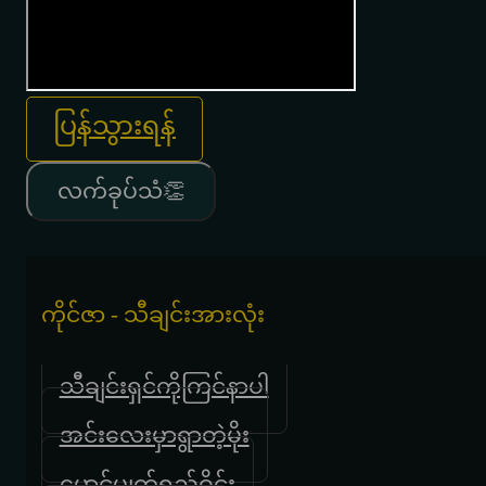
ပြန်သွားရန်
လက်ခုပ်သံ👏
ကိုင်ဇာ - သီချင်းအားလုံး
သီချင်းရှင်ကိုကြင်နာပါ
အင်းလေးမှာရွာတဲ့မိုး
မောင့်မျက်ရည်ဝိုင်း