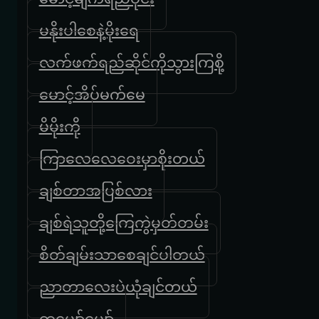
မနိုးပါစေနဲ့မိုးရေ
လက်ဖက်ရည်ဆိုင်ကိုသွားကြစို့
မောင့်အိပ်မက်မေ
မိမိုးကို
ကြာလေလေဝေးမှာစိုးတယ်
ချစ်တာအပြစ်လား
ချစ်ရဲသူတို့ကြေကွဲမှတ်တမ်း
စိတ်ချမ်းသာစေချင်ပါတယ်
ညာတာလေးပဲယုံချင်တယ်
တူပျော်ပျော်