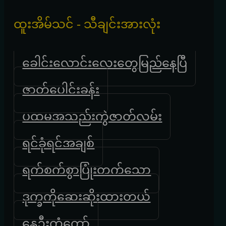
ထူးအိမ်သင် - သီချင်းအားလုံး
ခေါင်းလောင်းလေးတွေမြည်နေပြီ
ဇာတ်ပေါင်းခန်း
ပထမအသည်းကွဲဇာတ်လမ်း
ရင်ခုံရင်အချစ်
ရက်စက်စွာပြုံးတက်သော
ဒုက္ခကိုဆေးဆိုးထားတယ်
နွေဦးကံ့ကော်