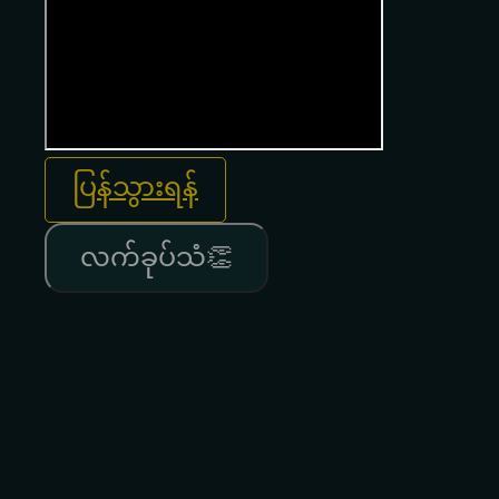
ပြန်သွားရန်
လက်ခုပ်သံ👏