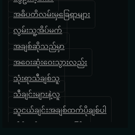
အဓိပတိလမ်းမှခြေရာများ
လွမ်းသူ့အိပ်မက်
အချစ်ဆိုသည်မှာ
အဝေးဆုံးဝေးသွားလည်း
သုံးရာသီချစ်သူ
သီချင်းများနဲ့လူ
သူငယ်ချင်းအချစ်ထက်ပိုချစ်ပါ
အိပ်မက်ထဲကရထားကြီး