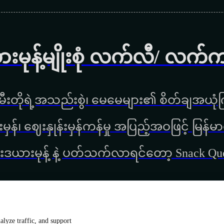
ားမုန့်မျိုးစုံ လက်လီ/ လက်
ီးတိုရဲ့အသည်းစွဲ၊ မေမေများ၏ စိတ်ချအယုံကြ
္စည်းမှန်၊ ‌ဈေးနှုန်းမှန်ကန်မှု အပြည့်အဝဖြင့် မ
းဒယားမုန့် နဲ့ ပတ်သက်လာရင်တော့ Snack Q
lyze traffic, and support