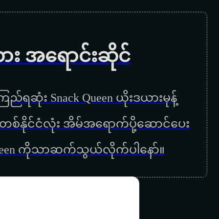
လေလွင့်ခြင်းလမ်းမများ
ကြယ်တွေစုံတဲ့ည
ကား အရောင်းဆိုင်
ကျေးဇူးပါမေမေ
အမေ့အိမ်
ည်ရဆုံး Snack Queen ယိုးဒယားမုန့်
မေမေ
ြန်မာတစ်နိုင်ငံလုံး အိမ်အရောက်ပို့ဆောင်ပေး
ကြွေးဟောင်းဆပ်ခွင့်ပြုပါ
ueen ကိုသာဆက်သွယ်လိုက်ပါနော်။
အမေ့အေးရိပ်
အမေတစ်ခုသားတစ်ခု
ရင်ခုန်အချစ်