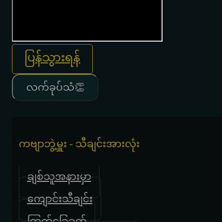
ပြန်သွားရန်
လက်ခုပ်သံ👏
ကဗျာဘွဲ့မှူး - သီချင်းအားလုံး
ချစ်သူအနားမှာ
ကျောင်းသီချင်း
ကြက်ခြေခတ်