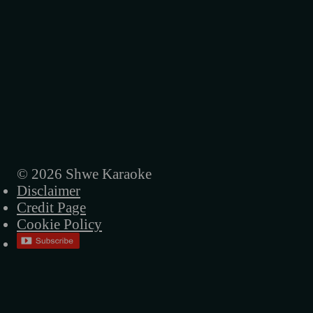
မမေ့ပါဘူး
မြတ်နိုးသူ
မြတ်မြတ်နိုးနိုး
လူတွေမသိတဲ့အချစ်
မိုးလောက်ကြီးချစ်ပါတယ်
မေမေပြောတယ်မုန်းလိုက်တဲ့
© 2026 Shwe Karaoke
Disclaimer
မောင်ရေ
Credit Page
မောင်အသည်းမခွဲနဲ့
Cookie Policy
ရင်ခုန်သံချင်းဆက်သွယ်
ရင်ထဲအရောက်လာမယ်