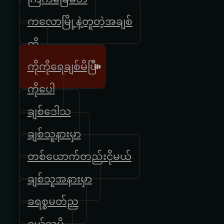
ကလောမြို့နဲ့တူတဲ့အချစ်
ကို
ကိုကိုရေချစ်မိပြီ
ကိုပေါ
ချစ်ဒေါသ
ချစ်သူနားမှာ
တစ်ယောက်တည်းငိုမယ်
ချစ်သူအနားမှာ
ခရစ္စမတ်ည
ငယ်သူမို့