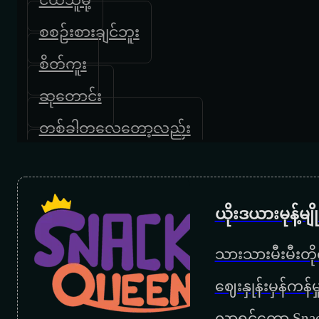
စစဉ်းစားချင်ဘူး
စိတ်ကူး
ဆုတောင်း
တစ်ခါတလေတော့လည်း
ပြန်လည်တမ်းတခြင်း
တမ်းတမ်းစွဲ
ယိုးဒယားမုန့်မ
တအားချစ်မိနေလို့
သားသားမီးမီးတိုရ
တိတ်တိတ်လေးကြေကွဲ
‌ဈေးနှုန်းမှန်ကန
နတ်သမီး
လာရင်တော့ Snac