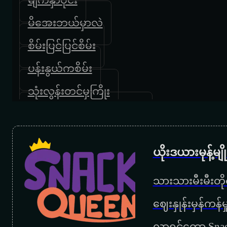
မိအေးဘယ်မှာလဲ
စိမ်းပြင်ပြင်စိမ်း
ပန်းနွယ်ကစိမ်း
သုံးလွန်းတင်မှကြိုး
နှမလက်လျှော့နေလေတော့
လောကဓမ္မတာ
ယိုးဒယားမုန့်မ
လေးဆယ်ကျော်အချစ်
သားသားမီးမီးတိုရ
မြသီတာအကြိုထောက်ပေမယ့်
‌ဈေးနှုန်းမှန်ကန
ချစ်သည်းဘယ်ခါရှိပါ့မလဲ
လာရင်တော့ Snac