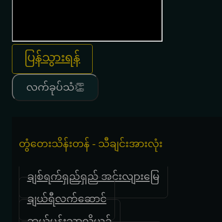
ပြန်သွားရန်
လက်ခုပ်သံ👏
တွံတေးသိန်းတန် - သီချင်းအားလုံး
ချစ်ရက်ရှည်ရှည် အင်းလျားမြေ
ချယ်ရီလက်ဆောင်
ဘယ်ပန်းသာလို့ယဥ်