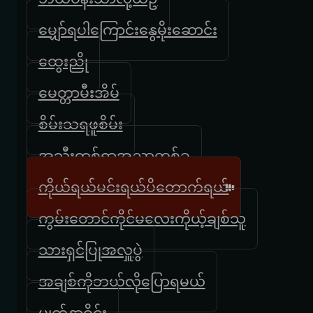
မျှော်ရပါကြောင်းနွေမိုးဆောင်း
ထွေးညို
မေတ္တာမီးအိမ်
စိမ်းသရဖူစိမ်း
အသီးတစ်ရာအညှာတစ်ခု
ကိုယ်ရယ်မင်းရယ်ပိတောက်ရယ်
ကွမ်းတောင်ကိုင်မလေးကိုယ့်ချစ်သူ
သားရှင်ပြုအလှူပွဲ
အချစ်ကိုဘယ်လိုပြောရမယ်
မျက်နှာဝိုင်း