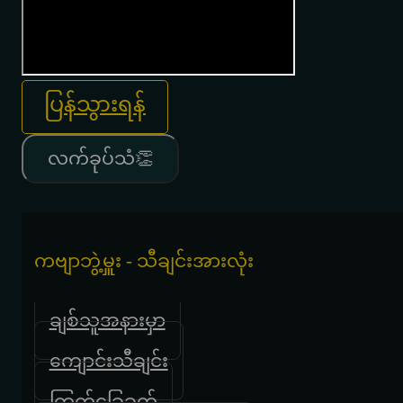
ပြန်သွားရန်
လက်ခုပ်သံ👏
ကဗျာဘွဲ့မှူး - သီချင်းအားလုံး
ချစ်သူအနားမှာ
ကျောင်းသီချင်း
ကြက်ခြေခတ်