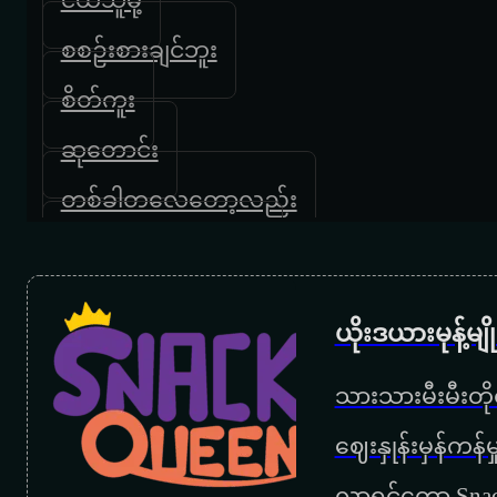
စစဉ်းစားချင်ဘူး
စိတ်ကူး
ဆုတောင်း
တစ်ခါတလေတော့လည်း
ပြန်လည်တမ်းတခြင်း
တမ်းတမ်းစွဲ
ယိုးဒယားမုန့်မ
တအားချစ်မိနေလို့
သားသားမီးမီးတိုရ
တိတ်တိတ်လေးကြေကွဲ
‌ဈေးနှုန်းမှန်ကန
နတ်သမီး
လာရင်တော့ Snac