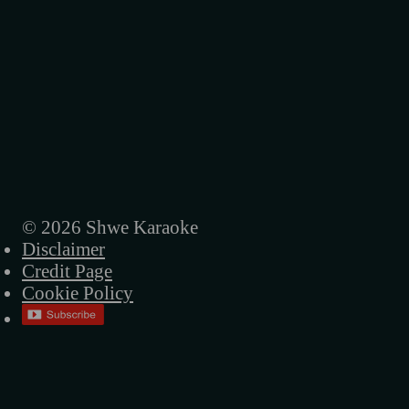
မမေ့ပါဘူး
မြတ်နိုးသူ
မြတ်မြတ်နိုးနိုး
လူတွေမသိတဲ့အချစ်
မိုးလောက်ကြီးချစ်ပါတယ်
မေမေပြောတယ်မုန်းလိုက်တဲ့
© 2026 Shwe Karaoke
Disclaimer
မောင်ရေ
Credit Page
မောင်အသည်းမခွဲနဲ့
Cookie Policy
ရင်ခုန်သံချင်းဆက်သွယ်
ရင်ထဲအရောက်လာမယ်