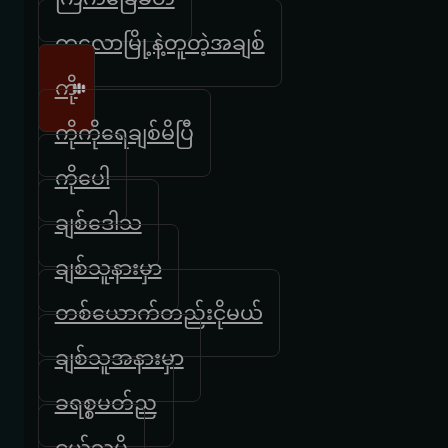
ကလောမြို့နဲ့တူတဲ့အချစ်
ကို
ကိုကိုရေချစ်မိပြီ
ကိုပေါ
ချစ်ဒေါသ
ချစ်သူနားမှာ
တစ်ယောက်တည်းငိုမယ်
ချစ်သူအနားမှာ
ခရစ္စမတ်ည
ငယ်သူမို့