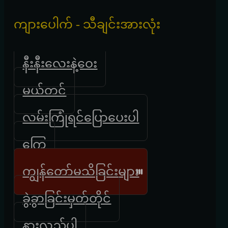
ကျားပေါက် - သီချင်းအားလုံး
နီးနီးလေးနဲ့ဝေး
မယ်တင်
လမ်းကြုံရင်ပြောပေးပါ
ကြွေ
ကျွန်တော်မသိခြင်းများ
ခွဲခွာခြင်းမှတ်တိုင်
နားလည်ပါ