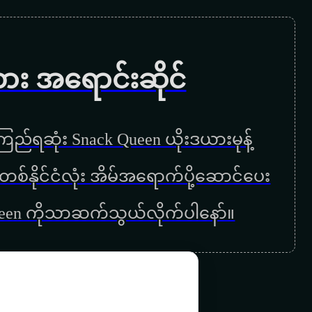
ကား အရောင်းဆိုင်
ည်ရဆုံး Snack Queen ယိုးဒယားမုန့်
ြန်မာတစ်နိုင်ငံလုံး အိမ်အရောက်ပို့ဆောင်ပေး
ueen ကိုသာဆက်သွယ်လိုက်ပါနော်။