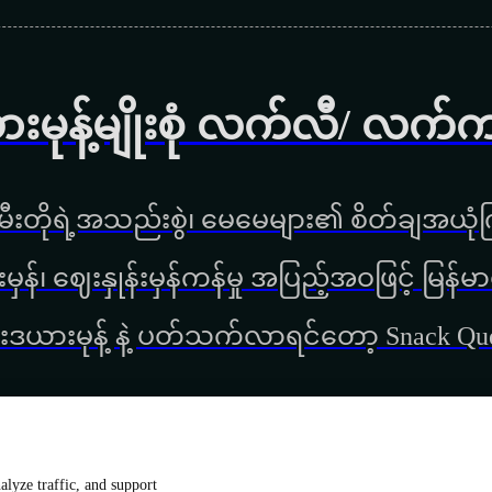
ားမုန့်မျိုးစုံ လက်လီ/ လက်
ီးတိုရဲ့အသည်းစွဲ၊ မေမေများ၏ စိတ်ချအယုံကြ
္စည်းမှန်၊ ‌ဈေးနှုန်းမှန်ကန်မှု အပြည့်အဝဖြင့် မ
းဒယားမုန့် နဲ့ ပတ်သက်လာရင်တော့ Snack Q
lyze traffic, and support