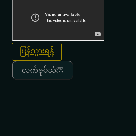
ပြန်သွားရန်
လက်ခုပ်သံ👏