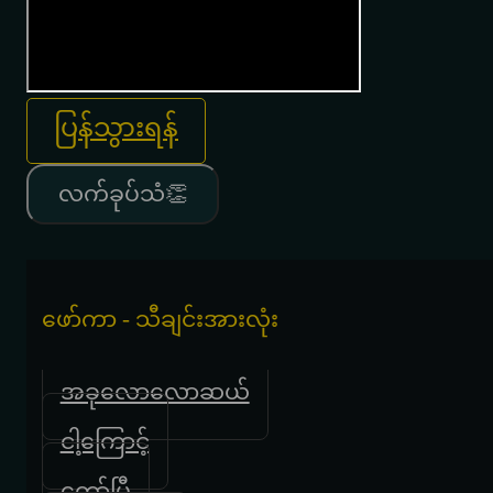
ပြန်သွားရန်
လက်ခုပ်သံ👏
‌ဖော်ကာ - သီချင်းအားလုံး
အခု‌လောလောဆယ်
ငါ့ကြောင့်
တော်ပြီ