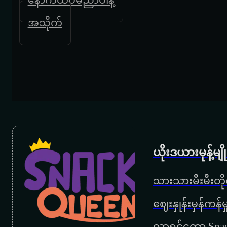
အသိုက်
ယိုးဒယားမုန့်မ
သားသားမီးမီးတိုရ
‌ဈေးနှုန်းမှန်ကန
လာရင်တော့ Snac