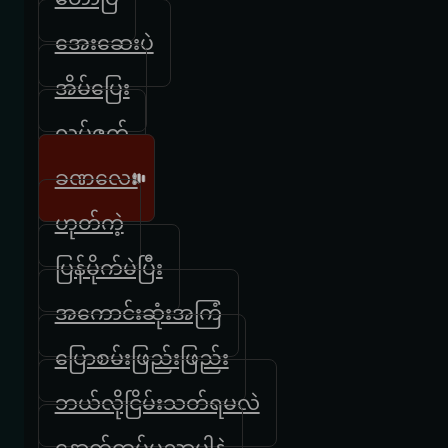
အေးဆေးပဲ
အိမ်ပြေး
လုပ်ဇတ်
ခဏလေး
ဟုတ်ကဲ့
ပြန်မိုက်မဲပြီး
အကောင်းဆုံးအကြံ
ပြောစမ်းဖြည်းဖြည်း
ဘယ်လိုငြိမ်းသတ်ရမလဲ
နောက်ထပ်မညာပါနဲ့