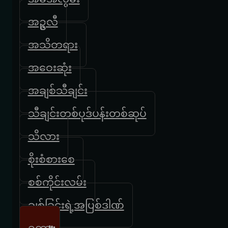
အဥ္ဇလီ
အသိတရား
အဝေးဆုံး
အချစ်သီချင်း
သီချင်းတစ်ပုဒ်ပန်းတစ်ဆုပ်
သိလား
စိုးစံစားစေ
စစ်ကိုင်းလမ်း
ချစ်ခြင်းရဲ့အပြစ်ဒါဏ်
ခတ္တာ