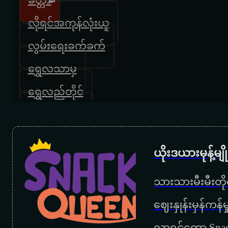
လိုရင်အကုန်လုံးယူ
လွမ်းရေးခက်ခက်
ရွှေလသာမှ
ရွှေလည်တိုင်
မကျေနပ်ဘူး
ဘယ်သူမှမကောင်းဘူး
ယိုးဒယားမုန့်မ
ဖိုးသာထူး
သားသားမီးမီးတိုရ
နေရာဟောင်းမှာ
‌ဈေးနှုန်းမှန်ကန
နေမွန်းမတည့်ခင်
လာရင်တော့ Snac