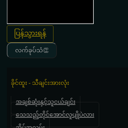
ပြန်သွားရန်
လက်ခုပ်သံ👏
ခိုင်ထူး - သီချင်းအားလုံး
အချစ်ဆုံးနှင့်သူငယ်ချင်း
သေသည့်တိုင်အောင်လူပျိုပဲလား
အိမ်အလွမ်း