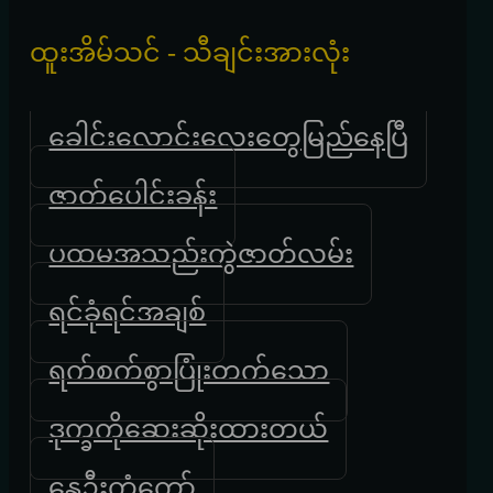
ထူးအိမ်သင် - သီချင်းအားလုံး
ခေါင်းလောင်းလေးတွေမြည်နေပြီ
ဇာတ်ပေါင်းခန်း
ပထမအသည်းကွဲဇာတ်လမ်း
ရင်ခုံရင်အချစ်
ရက်စက်စွာပြုံးတက်သော
ဒုက္ခကိုဆေးဆိုးထားတယ်
နွေဦးကံ့ကော်