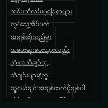
အဓိပတိလမ်းမှခြေရာများ
လွမ်းသူ့အိပ်မက်
အချစ်ဆိုသည်မှာ
အဝေးဆုံးဝေးသွားလည်း
သုံးရာသီချစ်သူ
သီချင်းများနဲ့လူ
သူငယ်ချင်းအချစ်ထက်ပိုချစ်ပါ
အိပ်မက်ထဲကရထားကြီး