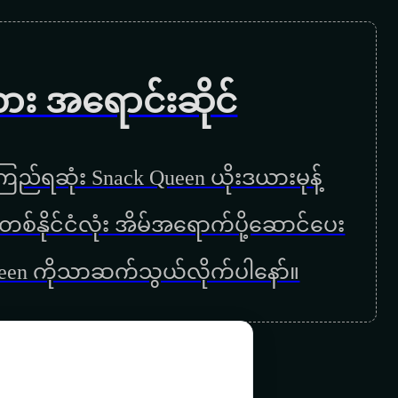
လေလွင့်ခြင်းလမ်းမများ
ကြယ်တွေစုံတဲ့ည
ကား အရောင်းဆိုင်
ကျေးဇူးပါမေမေ
အမေ့အိမ်
ည်ရဆုံး Snack Queen ယိုးဒယားမုန့်
မေမေ
ြန်မာတစ်နိုင်ငံလုံး အိမ်အရောက်ပို့ဆောင်ပေး
ကြွေးဟောင်းဆပ်ခွင့်ပြုပါ
ueen ကိုသာဆက်သွယ်လိုက်ပါနော်။
အမေ့အေးရိပ်
အမေတစ်ခုသားတစ်ခု
ရင်ခုန်အချစ်