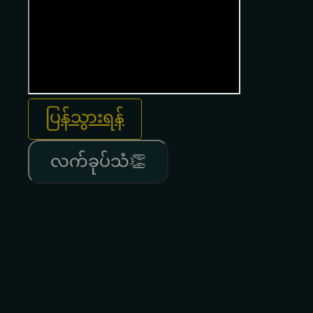
ပြန်သွားရန်
လက်ခုပ်သံ👏