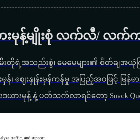
ားမုန့်မျိုးစုံ လက်လီ/ လက်
ီးတိုရဲ့အသည်းစွဲ၊ မေမေများ၏ စိတ်ချအယုံကြ
္စည်းမှန်၊ ‌ဈေးနှုန်းမှန်ကန်မှု အပြည့်အဝဖြင့် မ
းဒယားမုန့် နဲ့ ပတ်သက်လာရင်တော့ Snack Q
lyze traffic, and support