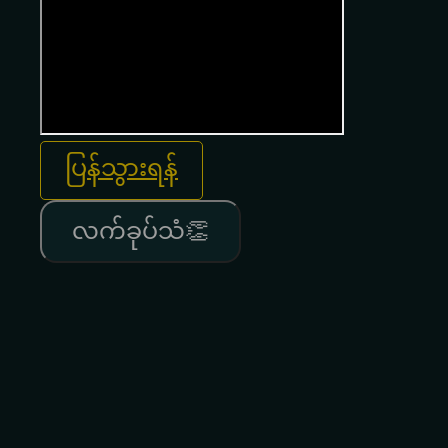
ပြန်သွားရန်
လက်ခုပ်သံ👏