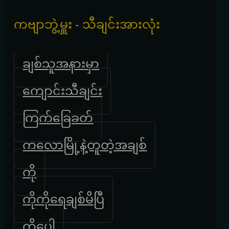
ကဗျာဘွဲ့မှူး - သီချင်းအားလုံး
ချစ်သူအနားမှာ
ကျောင်းသီချင်း
ကြက်ခြေခတ်
ကလောမြို့နဲ့တူတဲ့အချစ်
ကို
ကိုကိုရေချစ်မိပြီ
ကိုပေါ