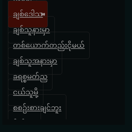
ချစ်ဒေါသ
ချစ်သူနားမှာ
တစ်ယောက်တည်းငိုမယ်
ချစ်သူအနားမှာ
ခရစ္စမတ်ည
ငယ်သူမို့
စစဉ်းစားချင်ဘူး
စိတ်ကူး