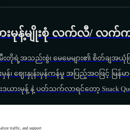
ားမုန့်မျိုးစုံ လက်လီ/ လက်
ီးတိုရဲ့အသည်းစွဲ၊ မေမေများ၏ စိတ်ချအယုံကြ
္စည်းမှန်၊ ‌ဈေးနှုန်းမှန်ကန်မှု အပြည့်အဝဖြင့် မ
းဒယားမုန့် နဲ့ ပတ်သက်လာရင်တော့ Snack Q
lyze traffic, and support