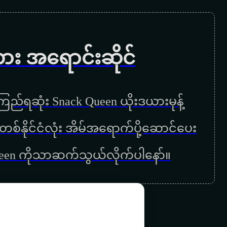
ဆုတောင်း
တစ်ခါတလေတော့လည်း
ကား အရောင်းဆိုင်
ပြန်လည်တမ်းတခြင်း
တမ်းတမ်းစွဲ
ည်ရဆုံး Snack Queen ယိုးဒယားမုန့်
တအားချစ်မိနေလို့
ြန်မာတစ်နိုင်ငံလုံး အိမ်အရောက်ပို့ဆောင်ပေး
တိတ်တိတ်လေးကြေကွဲ
ueen ကိုသာဆက်သွယ်လိုက်ပါနော်။
နတ်သမီး
နားလည်ပေးပါကလေးရယ်
နေနိုင်လားရှင်