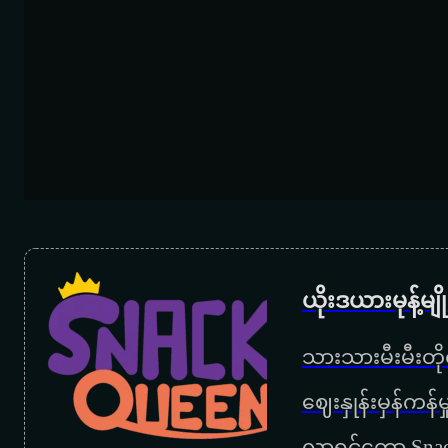
ယိုးဒယားမုန့်မ
သားသားမီးမီးတိုရ
‌ဈေးနှုန်းမှန်ကန
လာရင်တော့ Snac