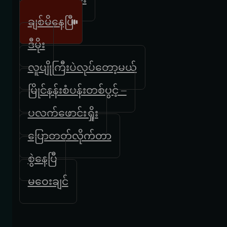
ချစ်မိနေပြီ
ဒီမိုး
လူပျိုကြီးပဲလုပ်တော့မယ်
မြိုင်နန်းစံပန်းတစ်ပွင့် –
ပလက်ဖောင်းရှိုး
ပြောတတ်လိုက်တာ
စွဲနေပြီ
မဝေးချင်