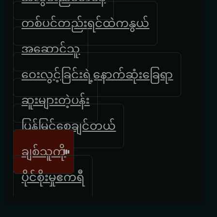
တစ်ပင်တည်းရင်ထဲကနွယ်
အဆောင်သူ
ဝေးလွင့်ခြင်းရဲ့နောက်ဆုံးခြေရာ
ဆူးများတဲ့ပန်း
ပြန်မြင်စေချင်တယ်
ချစ်သူကို
ပိုင်စိုးမှုဧကရီ