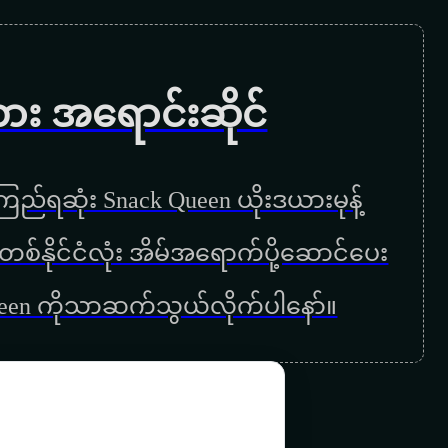
ကား အရောင်းဆိုင်
ည်ရဆုံး Snack Queen ယိုးဒယားမုန့်
ြန်မာတစ်နိုင်ငံလုံး အိမ်အရောက်ပို့ဆောင်ပေး
ueen ကိုသာဆက်သွယ်လိုက်ပါနော်။