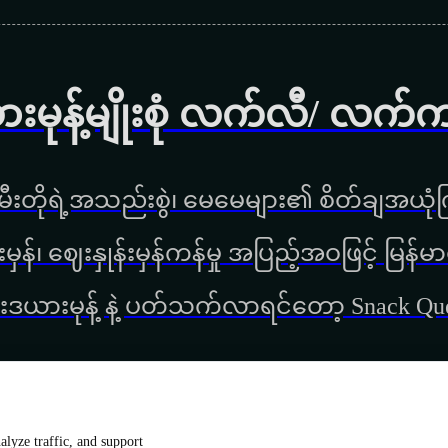
ားမုန့်မျိုးစုံ လက်လီ/ လက်
ီးတိုရဲ့အသည်းစွဲ၊ မေမေများ၏ စိတ်ချအယုံကြ
္စည်းမှန်၊ ‌ဈေးနှုန်းမှန်ကန်မှု အပြည့်အဝဖြင့် မ
းဒယားမုန့် နဲ့ ပတ်သက်လာရင်တော့ Snack Q
lyze traffic, and support