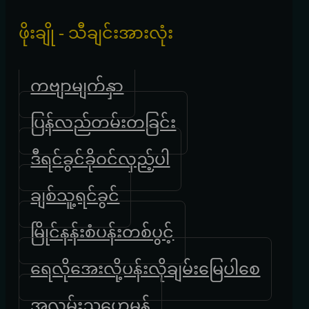
ဖိုးချို - သီချင်းအားလုံး
ကဗျာမျက်နှာ
ပြန်လည်တမ်းတခြင်း
ဒီရင်ခွင်ခိုဝင်လှည့်ပါ
ချစ်သူ့ရင်ခွင်
မြိုင်နန်းစံပန်းတစ်ပွင့်
ရေလိုအေးလို့ပန်းလိုချမ်းမြေပါစေ
အလွမ်းညဟေမန်