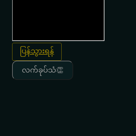
ပြန်သွားရန်
လက်ခုပ်သံ👏