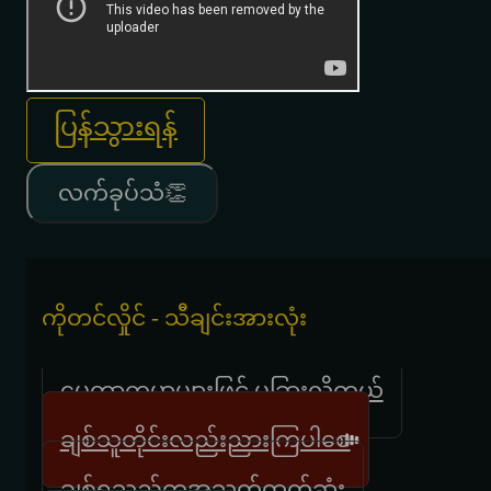
ပြန်သွားရန်
လက်ခုပ်သံ👏
ကိုတင်လှိုင် - သီချင်းအားလုံး
မေတ္တာကမ္ဘာများဖြင့် မခြားလိုတယ်
ချစ်သူတိုင်းလည်းညားကြပါစေ
ချစ်ရသည်ကအသက်ထက်ဆုံး