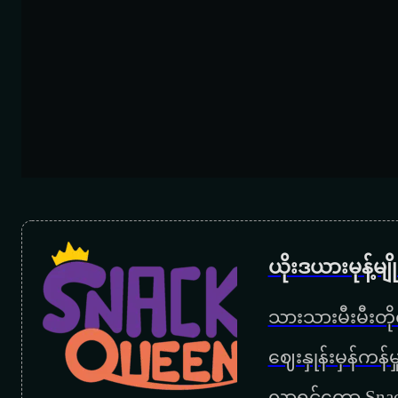
ယိုးဒယားမုန့်မ
သားသားမီးမီးတိုရ
‌ဈေးနှုန်းမှန်ကန
လာရင်တော့ Snac