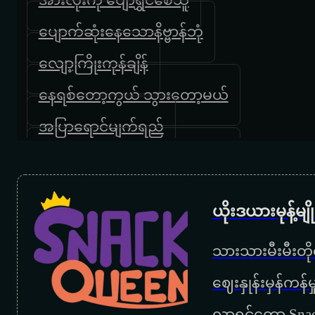
ပျောက်ဆုံးနေသောနိဗ္ဗာန်ဘုံ
လျော့ကြိုးကုန်ချိန်
နေရစ်တော့ကွယ် သွားတော့မယ်
အပြာရောင်မျက်ရည်
တို့တောင်ပေါ်ကိုဖိတ်ခေါ်ပါတယ်
မေတာရေစုန် မျောခဲ့သူ
ယိုးဒယားမုန့်မ
မြင့်မိုရ်မို့လား
သားသားမီးမီးတိုရ
ခွင့်မတောင်းပေမယ့်ရပါတယ်
‌ဈေးနှုန်းမှန်ကန
မင်းဝမ်းသာတော့
လာရင်တော့ Snac