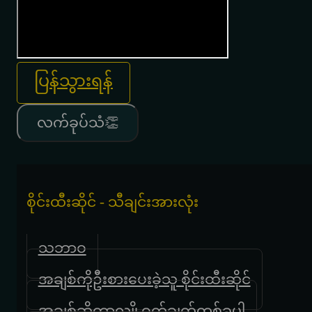
ပြန်သွားရန်
လက်ခုပ်သံ👏
စိုင်းထီးဆိုင် - သီချင်းအားလုံး
သဘာဝ
အချစ်ကိုဦးစားပေးခဲ့သူ စိုင်းထီးဆိုင်
အချစ်ဆိုတာလျို့ဝှက်ချက်တစ်ခုပါ