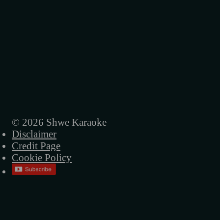
နှုတ်ဆက်ခြင်း
စိတ်ညို့ရှင်
ဘီးနံပတ် OK-0122L
ဘီးကေလးကိုစီး
ဂျိန်းဖောသူ
တစ်ယောက်သောသူအနမ်း
© 2026 Shwe Karaoke
Disclaimer
ကိုယ်တစ်ယောက်တည်းကြောင့်တော့မဟုတ်ဘူ
Credit Page
ငါ့ဘဝ
Cookie Policy
ကျေနပ်ပါတော့
ရေလိုက်ငါးလိုက်