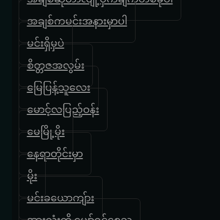
အချစ်ကမင်းအနားမှာပါ
မင်းရှိမှပဲ
စိတ္တဇအလွမ်း
မြေပြန့်သူလေး
မောင့်လပြည့်ဝန်း
မေမြို့မိုး
နေရာတိုင်းမှာ
မိုး
မင်းခယောကျ်ား
အားလုံးကို ပျော်ရွှင်စေသူ