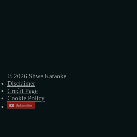
မမေ့ပါဘူး
မြတ်နိုးသူ
မြတ်မြတ်နိုးနိုး
လူတွေမသိတဲ့အချစ်
မိုးလောက်ကြီးချစ်ပါတယ်
မေမေပြောတယ်မုန်းလိုက်တဲ့
© 2026 Shwe Karaoke
Disclaimer
မောင်ရေ
Credit Page
မောင်အသည်းမခွဲနဲ့
Cookie Policy
ရင်ခုန်သံချင်းဆက်သွယ်
ရင်ထဲအရောက်လာမယ်