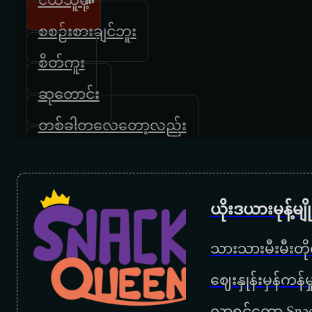
စစဉ်းစားချင်ဘူး
စိတ်ကူး
ဆုတောင်း
တစ်ခါတလေတော့လည်း
ပြန်လည်တမ်းတခြင်း
တမ်းတမ်းစွဲ
ယိုးဒယားမုန့်မ
တအားချစ်မိနေလို့
သားသားမီးမီးတိုရ
တိတ်တိတ်လေးကြေကွဲ
‌ဈေးနှုန်းမှန်ကန
နတ်သမီး
လာရင်တော့ Snac