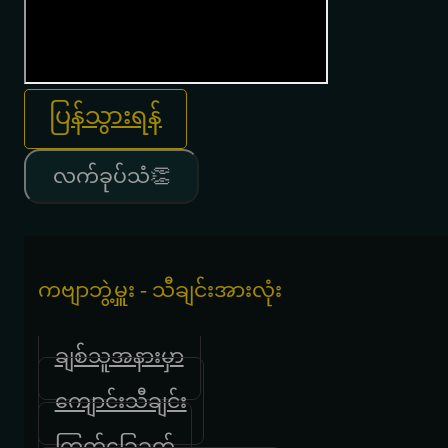
ပြန်သွားရန်
လက်ခုပ်သံ👏
ကဗျာဘွဲ့မှူး - သီချင်းအားလုံး
ချစ်သူအနားမှာ
ကျောင်းသီချင်း
ကြက်ခြေခတ်