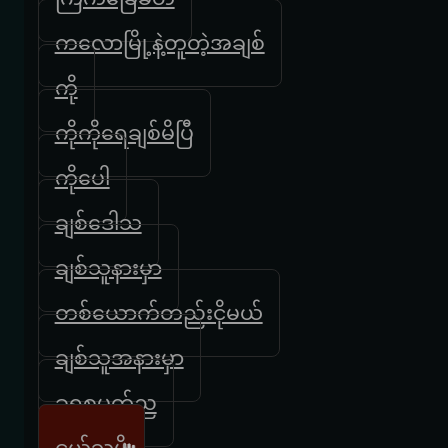
ကလောမြို့နဲ့တူတဲ့အချစ်
ကို
ကိုကိုရေချစ်မိပြီ
ကိုပေါ
ချစ်ဒေါသ
ချစ်သူနားမှာ
တစ်ယောက်တည်းငိုမယ်
ချစ်သူအနားမှာ
ခရစ္စမတ်ည
ငယ်သူမို့