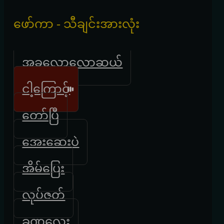
‌ဖော်ကာ - သီချင်းအားလုံး
အခု‌လောလောဆယ်
ငါ့ကြောင့်
တော်ပြီ
အေးဆေးပဲ
အိမ်ပြေး
လုပ်ဇတ်
ခဏလေး