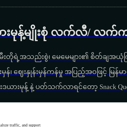
ားမုန့်မျိုးစုံ လက်လီ/ လက်
ီးတိုရဲ့အသည်းစွဲ၊ မေမေများ၏ စိတ်ချအယုံကြ
္စည်းမှန်၊ ‌ဈေးနှုန်းမှန်ကန်မှု အပြည့်အဝဖြင့် မ
းဒယားမုန့် နဲ့ ပတ်သက်လာရင်တော့ Snack Q
lyze traffic, and support