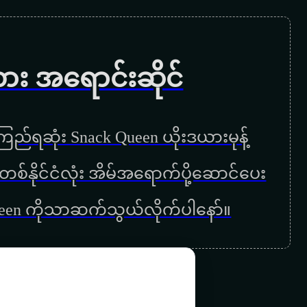
ကား အရောင်းဆိုင်
ည်ရဆုံး Snack Queen ယိုးဒယားမုန့်
ြန်မာတစ်နိုင်ငံလုံး အိမ်အရောက်ပို့ဆောင်ပေး
ueen ကိုသာဆက်သွယ်လိုက်ပါနော်။