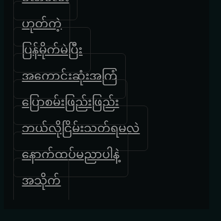
ဟုတ်ကဲ့
ပြန်မိုက်မဲပြီး
အကောင်းဆုံးအကြံ
ပြောစမ်းဖြည်းဖြည်း
ဘယ်လိုငြိမ်းသတ်ရမလဲ
နောက်ထပ်မညာပါနဲ့
အသိုက်