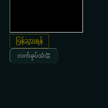
ပြန်သွားရန်
လက်ခုပ်သံ👏