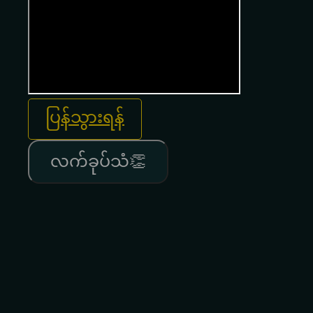
ပြန်သွားရန်
လက်ခုပ်သံ👏