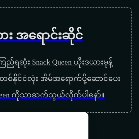
လေလွင့်ခြင်းလမ်းမများ
ကြယ်တွေစုံတဲ့ည
ကား အရောင်းဆိုင်
ကျေးဇူးပါမေမေ
အမေ့အိမ်
ည်ရဆုံး Snack Queen ယိုးဒယားမုန့်
မေမေ
ြန်မာတစ်နိုင်ငံလုံး အိမ်အရောက်ပို့ဆောင်ပေး
ကြွေးဟောင်းဆပ်ခွင့်ပြုပါ
ueen ကိုသာဆက်သွယ်လိုက်ပါနော်။
အမေ့အေးရိပ်
အမေတစ်ခုသားတစ်ခု
ရင်ခုန်အချစ်