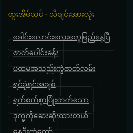
ထူးအိမ်သင် - သီချင်းအားလုံး
ခေါင်းလောင်းလေးတွေမြည်နေပြီ
ဇာတ်ပေါင်းခန်း
ပထမအသည်းကွဲဇာတ်လမ်း
ရင်ခုံရင်အချစ်
ရက်စက်စွာပြုံးတက်သော
ဒုက္ခကိုဆေးဆိုးထားတယ်
နွေဦးကံ့ကော်