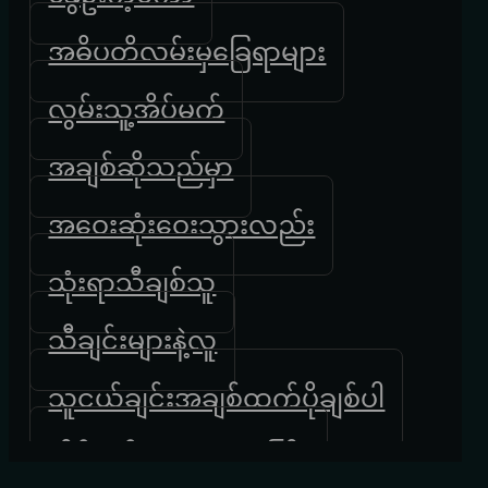
အဓိပတိလမ်းမှခြေရာများ
လွမ်းသူ့အိပ်မက်
အချစ်ဆိုသည်မှာ
အဝေးဆုံးဝေးသွားလည်း
သုံးရာသီချစ်သူ
သီချင်းများနဲ့လူ
သူငယ်ချင်းအချစ်ထက်ပိုချစ်ပါ
အိပ်မက်ထဲကရထားကြီး