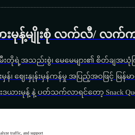
ားမုန့်မျိုးစုံ လက်လီ/ လက်
ီးတိုရဲ့အသည်းစွဲ၊ မေမေများ၏ စိတ်ချအယုံကြ
္စည်းမှန်၊ ‌ဈေးနှုန်းမှန်ကန်မှု အပြည့်အဝဖြင့် မ
းဒယားမုန့် နဲ့ ပတ်သက်လာရင်တော့ Snack Q
lyze traffic, and support