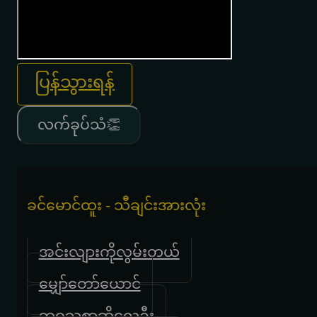
ပြန်သွားရန်
လက်ခုပ်သံ👏
ခင်မောင်ထူး - သီချင်းအားလုံး
အင်းလျားကိုလွမ်းတယ်
မျှော်တော်ယောင်
ဘဝသစ္စာဆိုလေဦး