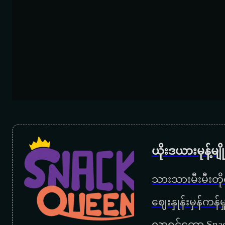
ယိုးဒယားမုန့်မ
သားသားမီးမီးတိုရ
‌ဈေးနှုန်းမှန်ကန
လာရင်တော့ Snac