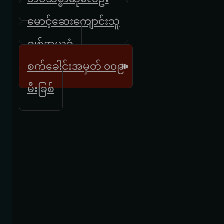
မောင့်ဆေးကျောင်းသူ
ချစ်အယူခံ
စက်ခေါင်းအမှတ် ၀၀၉
မီးခြစ်