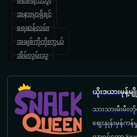
အနားမှာရှိရင်
ရေဆန်လမ်း
အချစ်ကိုကိုးကွယ်
အိမ်လွမ်းသူ
မဆုံတဲ့ဖူးစာ
ဟိုတစ်ချိန်ကနှင်းဆီ
ယိုးဒယားမုန့်မ
မေ့မှာပါ
သားသားမီးမီးတိုရ
နှလုံးသားတစ်စုံရဲ့ ဆန္ဒ
‌ဈေးနှုန်းမှန်ကန
အမှိုက်
လာရင်တော့ Snac