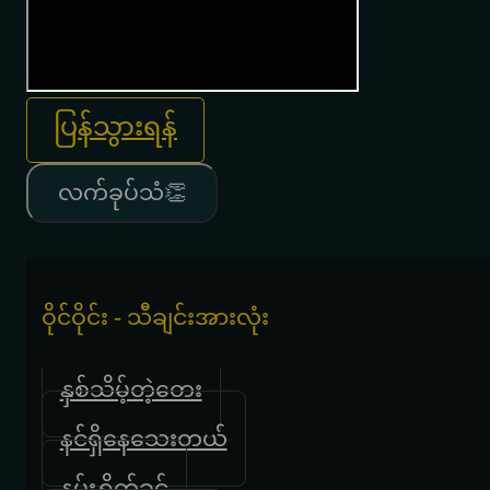
ပြန်သွားရန်
လက်ခုပ်သံ👏
ဝိုင်ဝိုင်း - သီချင်းအားလုံး
နှစ်သိမ့်တဲ့တေး
နင်ရှိနေသေးတယ်
နမ်းရှိုက်ခွင့်