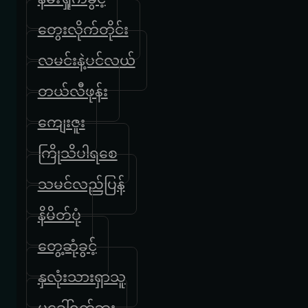
တွေးလိုက်တိုင်း
လမင်းနဲ့ပင်လယ်
တယ်လီဖုန်း
ကျေးဇူး
ကြိုသိပါရ‌စေ
သမင်လည်ပြန်
နိမိတ်ပုံ
တွေ့ဆုံခွင့်
နှလုံးသားရှာသူ
မခေါ်ရက်ဘူး