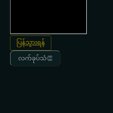
ပြန်သွားရန်
လက်ခုပ်သံ👏