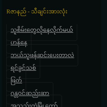
Rဇာနည် - သီချင်းအားလုံး
သူစိမ်းတွေလိုနေလိုက်မယ်
ဟန်နေ
ဘယ်သူဖန်ဆင်းပေးတာလဲ
ရင်ခွင်သစ်
ဖြတ်
ဂန္တဝင်ဆည်းဆာ
အသည်းကွဲမြို့တော်