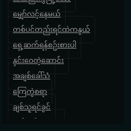
မျှော်လင့်နေမယ်
တစ်ပင်တည်းရင်ထဲကနွယ်
ရှေ့ဆက်ရန်စဥ်းစားပါ
နှင်းဝေတဲ့ဆောင်း
အချစ်ခေါ်သံ
ကြေကွဲစရာ
ချစ်သူရင်ခွင်
ယဥ်ယဥ်လေးရူး