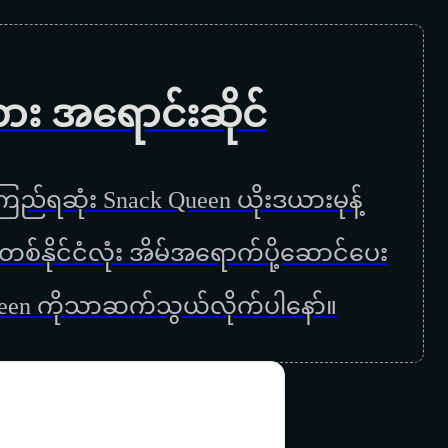
ခွန်အားမျှပါ
ရွှေလည်တိုင်
ကား အရောင်းဆိုင်
နေရာ ၂
ပြန်လာပြီ
ည်ရဆုံး Snack Queen ယိုးဒယားမုန့်
အရင်လိုချစ်တုန်းပဲ
ြန်မာတစ်နိုင်ငံလုံး အိမ်အရောက်ပို့ဆောင်ပေး
မြစ်နှစ်စင်းရဲ့ပင်လယ်
ueen ကိုသာဆက်သွယ်လိုက်ပါနော်။
တစ်ခါတလေ
ကြွေပါစေ
ခပ်မိုက်မိုက်ချစ်ကြစို့