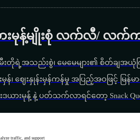
ားမုန့်မျိုးစုံ လက်လီ/ လက်
ီးတိုရဲ့အသည်းစွဲ၊ မေမေများ၏ စိတ်ချအယုံကြ
္စည်းမှန်၊ ‌ဈေးနှုန်းမှန်ကန်မှု အပြည့်အဝဖြင့် မ
းဒယားမုန့် နဲ့ ပတ်သက်လာရင်တော့ Snack Q
lyze traffic, and support