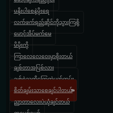
မနိုးပါစေနဲ့မိုးရေ
လက်ဖက်ရည်ဆိုင်ကိုသွားကြစို့
မောင့်အိပ်မက်မေ
မိမိုးကို
ကြာလေလေဝေးမှာစိုးတယ်
ချစ်တာအပြစ်လား
ချစ်ရဲသူတို့ကြေကွဲမှတ်တမ်း
စိတ်ချမ်းသာစေချင်ပါတယ်
ညာတာလေးပဲယုံချင်တယ်
တူပျော်ပျော်