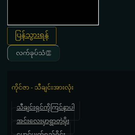
ပြန်သွားရန်
လက်ခုပ်သံ👏
ကိုင်ဇာ - သီချင်းအားလုံး
သီချင်းရှင်ကိုကြင်နာပါ
အင်းလေးမှာရွာတဲ့မိုး
မောင့်မျက်ရည်ဝိုင်း