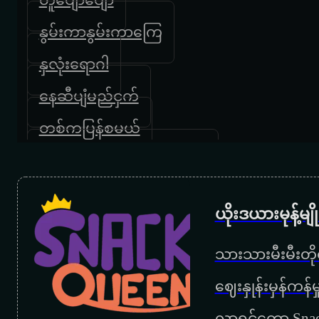
နွမ်းကာနွမ်းကာကြေ
နှလုံးရောဂါ
နေဆီပျံမည်ငှက်
တစ်ကပြန်စမယ်
တစ်သက်လုံးသတိရနေမယ်
တူနှစ်ကိုယ်တိုင်းပြည်
ယိုးဒယားမုန့်မ
နေနိုင်သူလေ
သားသားမီးမီးတိုရ
နေဝင်မှာစိုးတယ်
‌ဈေးနှုန်းမှန်ကန
ပထမဆုံးနေ့
လာရင်တော့ Snac