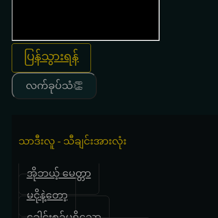
ပြန်သွားရန်
လက်ခုပ်သံ👏
သာဒီးလူ - သီချင်းအားလုံး
အိုဘယ့် မေတ္တာ
မငိုနဲ့တော့
ခေါင်းစဥ်မရှိသော