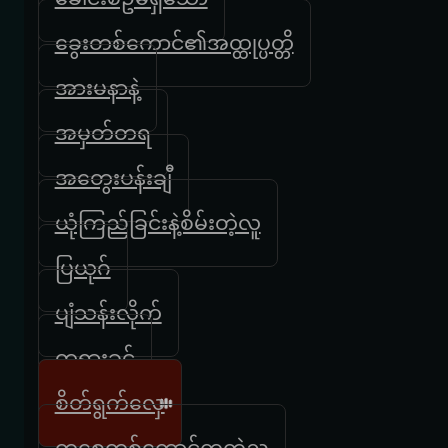
ခွေးတစ်ကောင်၏အထ္ထုပ္ပတ္တိ
အားမနာနဲ့
အမှတ်တရ
အတွေးပန်းချီ
ယုံကြည်ခြင်းနဲ့စိမ်းတဲ့လူ
ပြယုဂ်
ပျံသန်းလိုက်
တရားခွင်
စိတ်ရွက်လှေ
တစ္ဆေတစ်ကောင်ကတဲ့ည