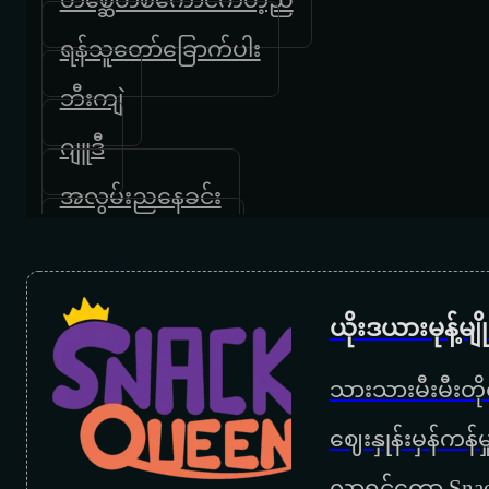
ရန်သူတော်ခြောက်ပါး
ဘီးကျဲ
ဂျူဒီ
အလွမ်းညနေခင်း
အသည်းဖျက်မဲ့မိုး
လိုသလိုသုံး
ယိုးဒယားမုန့်မ
ပြည့်တန်ဆာ
သားသားမီးမီးတိုရ
‌ဈေးနှုန်းမှန်ကန
လာရင်တော့ Snac