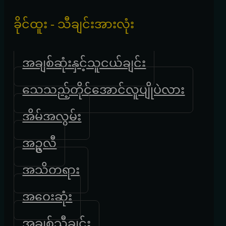
ခိုင်ထူး - သီချင်းအားလုံး
အချစ်ဆုံးနှင့်သူငယ်ချင်း
သေသည့်တိုင်အောင်လူပျိုပဲလား
အိမ်အလွမ်း
အဥ္ဇလီ
အသိတရား
အဝေးဆုံး
အချစ်သီချင်း