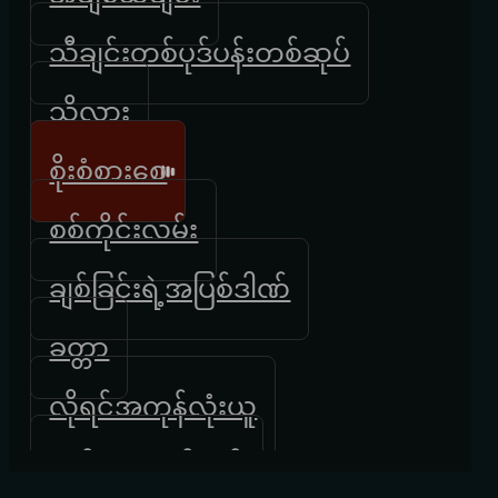
သီချင်းတစ်ပုဒ်ပန်းတစ်ဆုပ်
သိလား
စိုးစံစားစေ
စစ်ကိုင်းလမ်း
ချစ်ခြင်းရဲ့အပြစ်ဒါဏ်
ခတ္တာ
လိုရင်အကုန်လုံးယူ
လွမ်းရေးခက်ခက်