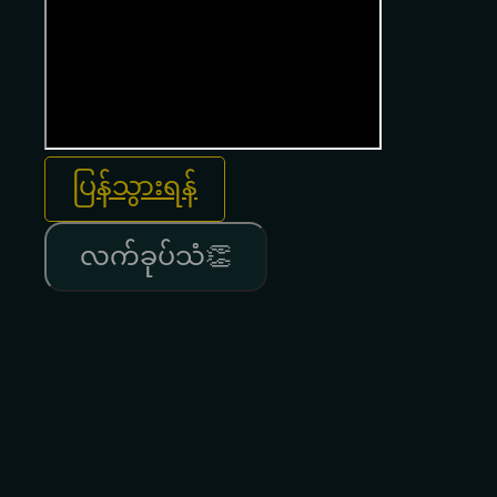
ပြန်သွားရန်
လက်ခုပ်သံ👏