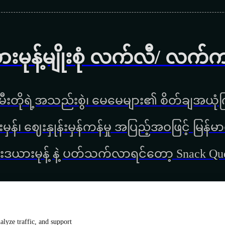
ားမုန့်မျိုးစုံ လက်လီ/ လက်
ီးတိုရဲ့အသည်းစွဲ၊ မေမေများ၏ စိတ်ချအယုံကြ
္စည်းမှန်၊ ‌ဈေးနှုန်းမှန်ကန်မှု အပြည့်အဝဖြင့် မ
းဒယားမုန့် နဲ့ ပတ်သက်လာရင်တော့ Snack Q
lyze traffic, and support