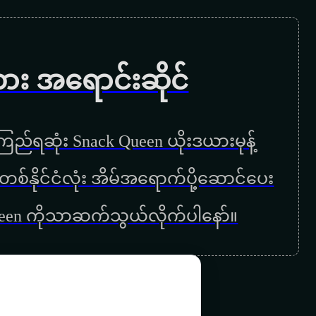
ရွှေလသာမှ
ရွှေလည်တိုင်
ကား အရောင်းဆိုင်
မကျေနပ်ဘူး
ဘယ်သူမှမကောင်းဘူး
ည်ရဆုံး Snack Queen ယိုးဒယားမုန့်
ဖိုးသာထူး
ြန်မာတစ်နိုင်ငံလုံး အိမ်အရောက်ပို့ဆောင်ပေး
နေရာဟောင်းမှာ
ueen ကိုသာဆက်သွယ်လိုက်ပါနော်။
နေမွန်းမတည့်ခင်
တေးမြုံငှက်
ဆိုင်သူကိုယ်စီနဲ့မို့