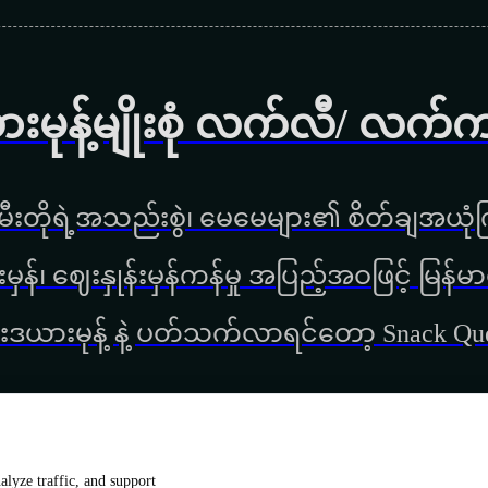
ားမုန့်မျိုးစုံ လက်လီ/ လက်
ီးတိုရဲ့အသည်းစွဲ၊ မေမေများ၏ စိတ်ချအယုံကြ
္စည်းမှန်၊ ‌ဈေးနှုန်းမှန်ကန်မှု အပြည့်အဝဖြင့် မ
းဒယားမုန့် နဲ့ ပတ်သက်လာရင်တော့ Snack Q
lyze traffic, and support