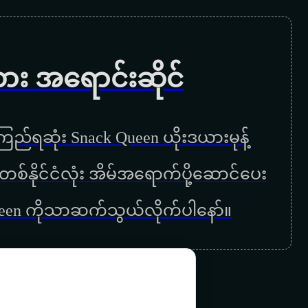
ကား အရောင်းဆိုင်
ည်ရဆုံး Snack Queen ယိုးဒယားမုန့်
ြန်မာတစ်နိုင်ငံလုံး အိမ်အရောက်ပို့ဆောင်ပေး
ueen ကိုသာဆက်သွယ်လိုက်ပါနော်။