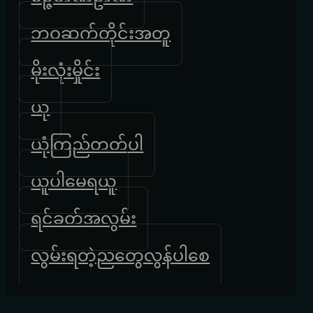
ဘဝဆက်တိုင်းအတူ
မိုးလုံးမှိုင်း
ယု
ယုံကြည်တတ်ပါ
ယူပါမေရယူ
ရင်ခတ်အလွမ်း
လွမ်းရတဲ့ညတွေလွန်ပါစေ