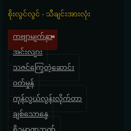
စိုးလွင်လွင် - သီချင်းအားလုံး
ကဗျာမျက်နှာ
အင်းလျား
သဇင်ကြွေတဲ့ဆောင်း
ဝတ်မှုန်
ကုန်လွယ်လွန်းလိုက်တာ
ချစ်သောနွေ
စိဉ္ဇမာဏဥာဏ်