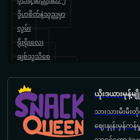
ဒွိဟစိတ်နဲ့သုညမှာ
လွမ်း
ရိုးရိုးလေး
ချစ်သူသိစေ
ဆည်းလည်းလှိုက်သံ
နက္ခတ်ပွဲသဘင်
ယိုးဒယားမုန့်မ
‌စောင့်လို့တော့နေရစ်ဦး
သားသားမီးမီးတိုရ
ရတနာသူ
‌ဈေးနှုန်းမှန်ကန
ရင်ခတ်အလွမ်း
လာရင်တော့ Snac