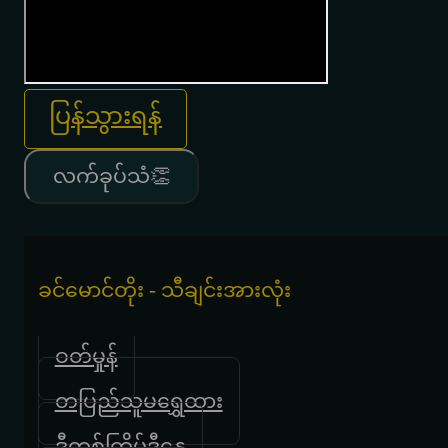
ပြန်သွားရန်
လက်ခုပ်သံ👏
ခင်မောင်တိုး - သီချင်းအားလုံး
ဝတ်မှုန်
တပြည်သူမရွှေထား
ဒီတစ်ကြိမ်ဒီနွေ