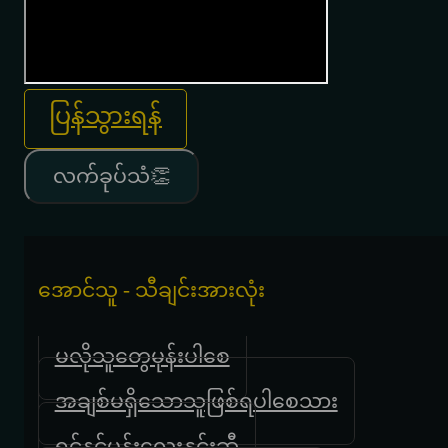
ပြန်သွားရန်
လက်ခုပ်သံ👏
အောင်သူ - သီချင်းအားလုံး
မလိုသူတွေမုန်းပါစေ
အချစ်မရှိသောသူဖြစ်ရပါစေသား
ရင်နင့်ပန်းလေးနှင်းဆီ