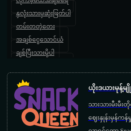
နှလုံးသားမှဆုံးဖြတ်ပါ
တမ်းတတဲ့တေး
အချစ်ငွေသောင်ယံ
ချစ်ပြီးသားမို့ပါ
ပုဂံလမ်းမှအလွမ်းရှင်
ကျန်ခဲ့လည်းလွမ်း ချန်ခဲ့လဲလွမ်း
ယိုးဒယားမုန့်မ
နှလုံးသားမှ ဆုံးဖြတ်ပါ
သားသားမီးမီးတိုရ
ချစ်လို့ပါမေ
‌ဈေးနှုန်းမှန်ကန
အလွမ်းငွေသောင်ယံ
လာရင်တော့ Snac