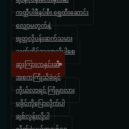
ကတ္တီပါဖီနပ်စီး ရွှေထီးဆောင်း
လျှော့မတွက်နဲ့
ဗျတ္တလိုပန်းဆက်သမား
သက်ဆိုင်သူသာသိပါစေ
ဆူးကြားကနှင်းဆီ
အစကကြိုသိခဲ့ရင်
ကိုယ်လာရင် ကြိုမှာလား
မခိုင်ကိုပြောလိုက်ပါ
ချစ်လွန်းလို့ပါ
လိုက်ခဲ့မယ်အချစ်ရေ