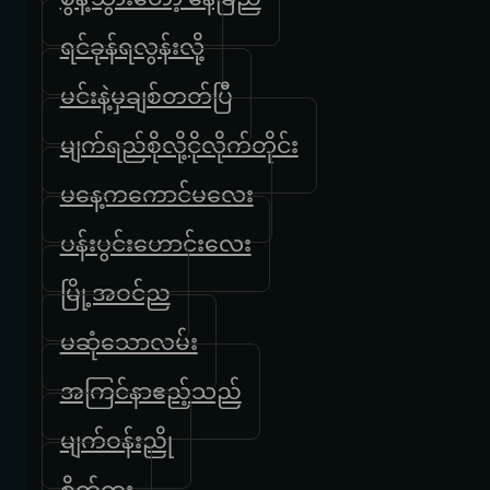
ရင်ခုန်ရလွန်းလို့
မင်းနဲ့မှချစ်တတ်ပြီ
မျက်ရည်စိုလို့ငိုလိုက်တိုင်း
မနေ့ကကောင်မလေး
ပန်းပွင်းဟောင်းလေး
မြို့အဝင်ည
မဆုံသောလမ်း
အကြင်နာဧည့်သည်
မျက်ဝန်းညို
စိတ်ကူး