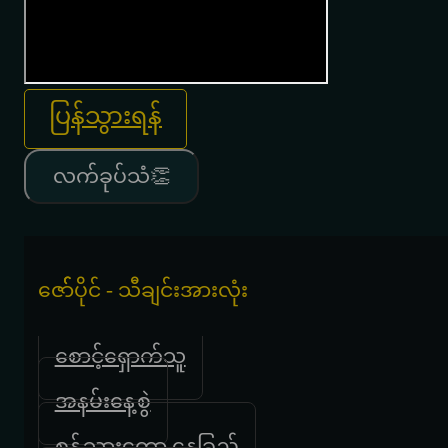
ပြန်သွားရန်
လက်ခုပ်သံ👏
ဇော််ပိုင် - သီချင်းအားလုံး
စောင့်ရှောက်သူ
အနမ်းနေ့စွဲ
စွန့်သွားတော့ နေခြည်