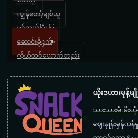
ကျွန်တော့်ချစ်သူ
ပင်လယ်မြို့ပြ
ဆောင်းခိုငှက်
ကိုယ့်တစ်ယောက်တည်း
ယိုးဒယားမုန့်မ
သားသားမီးမီးတိုရ
‌ဈေးနှုန်းမှန်ကန
လာရင်တော့ Snac