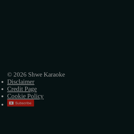
အစိမ်းရောင်တံခါးများ
အမေ့ရဲ့ဒုက္ခအိုးလေး
အခါလွန်တဲ့မိုး
ရူးရူးမိုက်မိုက်
ပြန်မလာတော့ဘူးကွယ်
ညပုံပြင်
© 2026 Shwe Karaoke
Disclaimer
နာရီတွေရပ်တဲ့ည
Credit Page
မဟာဝီရ ဗုဒ္ဓ
Cookie Policy
လမ်းပျောက်တဲ့သား
အဝေးဆုံးဝေးသွားလဲ