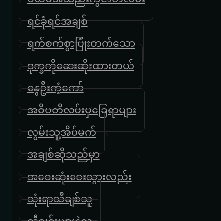
ရင်ခုံရင်အချစ်
ရက်စက်စွာပြုံးတက်သော
ဒုက္ခကိုဆေးဆိုးထားတယ်
နွေဦးကံ့ကော်
အဓိပတိလမ်းမှခြေရာများ
လွမ်းသူ့အိပ်မက်
အချစ်ဆိုသည်မှာ
အဝေးဆုံးဝေးသွားလည်း
သုံးရာသီချစ်သူ
သီချင်းများနဲ့လူ