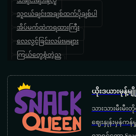
သူငယ်ချင်းအချစ်ထက်ပိုချစ်ပါ
အိပ်မက်ထဲကရထားကြီး
လေလွင့်ခြင်းလမ်းမများ
ကြယ်တွေစုံတဲ့ည
ကျေးဇူးပါမေမေ
အမေ့အိမ်
ယိုးဒယားမုန့်မ
မေမေ
သားသားမီးမီးတိုရ
ကြွေးဟောင်းဆပ်ခွင့်ပြုပါ
‌ဈေးနှုန်းမှန်ကန
အမေ့အေးရိပ်
လာရင်တော့ Snac