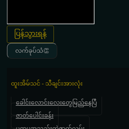
ပြန်သွားရန်
လက်ခုပ်သံ👏
ထူးအိမ်သင် - သီချင်းအားလုံး
ခေါင်းလောင်းလေးတွေမြည်နေပြီ
ဇာတ်ပေါင်းခန်း
ပထမအသည်းကွဲဇာတ်လမ်း