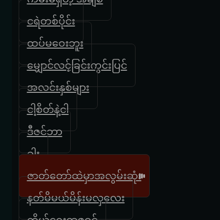
ငရဲတစ်ပိုင်း
ထပ်မဝေးဘူး
မျှောင်လင့်ခြင်းကွင်းပြင်
အလင်းနှစ်များ
ငါ့စိတ်နဲ့ငါ
ဒီဇင်ဘာ
ခါး
ဇာတ်တော်ထဲမှာအလွမ်းဆုံး
နတ်မိမယ်မိန်းမလှလေး
ကိုယ်ရေးရာဇဝင်