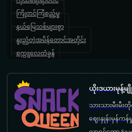
ကြိုတင်ကြံစည်မှု
နယ်မြေသစ်များစွာ
နူးညံ့တဲ့အမိန်တောင်အတိုင်း
စက္ကူလေတံခွန်
မီးမရှို့နဲ့
ဟောင်းသွားပြီလား
ယိုးဒယားမုန့်မ
အလွမ်းခရီးသည်
သားသားမီးမီးတိုရ
မျှော်လင့်ခြင်းကွင်းပြင်
‌ဈေးနှုန်းမှန်ကန
ဇာတ်တော်ထဲမှာအလွမ်းဆုံး
လာရင်တော့ Snac