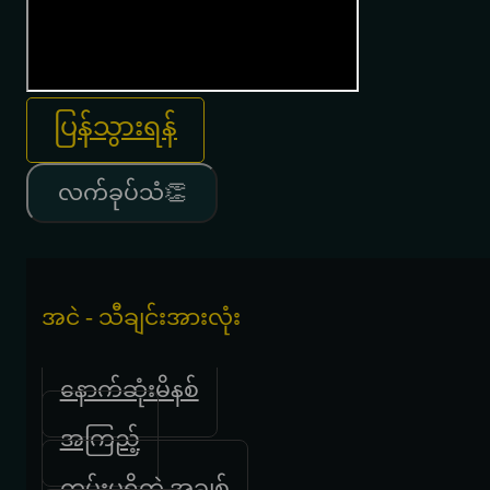
ပြန်သွားရန်
လက်ခုပ်သံ👏
အငဲ - သီချင်းအားလုံး
နောက်ဆုံးမိနစ်
အကြည့်
ကမ်းမရှိတဲ့ အချစ်