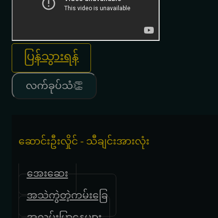
ပြန်သွားရန်
လက်ခုပ်သံ👏
ဆောင်းဦးလှိုင် - သီချင်းအားလုံး
အေးဆေး
အသဲကွဲတဲ့ကမ်းခြေ
အလွမ်းပြာနေ့များ