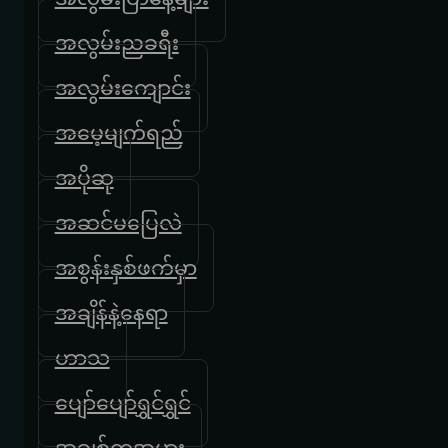
အလွမ်းညခရီး
အလွမ်းကျောင်း
အမေ့မျက်ရည်
အပိုဆု
အဆင်မပြေလဲ
အစွန်းနှစ်ဖက်မှာ
အချိန်နဲ့နေရာ
ဟာသ
ပျော်ပျော်ရွှင်ရွှင်
အချစ်ကအမှား