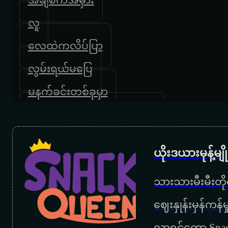
လူ
လေထဲကလိပ်ပြာ
လွမ်းရယ်မပြေ
မနက်ခင်းတစ်ခုမှာ
မင်းကလေးမှာနှာခေါင်းမရှိရင်
ဘာမှမသိချင်သောညများ
ယိုးဒယားမုန့်မ
ဖြူစင်သူများသို့
သားသားမီးမီးတိုရ
ပြိုမှာလေလားမိုးကောင်းကင်
‌ဈေးနှုန်းမှန်ကန
နောင်တတွေအကြောင်း
လာရင်တော့ Snac