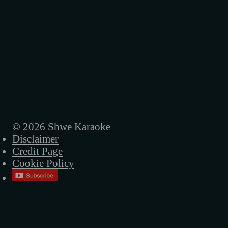
အစားထိုးမရတဲ့သူ
မပျက်စီးစေနဲ့
ပိတ်ကားအဖွင့်
အဖြူရောင်သီချင်း
စိတ်ဖြေသီချင်း
© 2026 Shwe Karaoke
Disclaimer
Credit Page
Cookie Policy