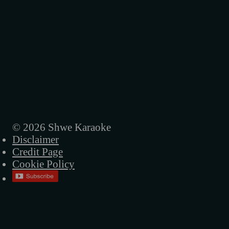
နွေအလှ (ဇော်ဝမ်း)
နွေလယ်မိုး (ရင်ဂို)
နှုတ်ခွန်းဆက် (ရင်ဂို)
နှစ်သစ်ချစ်ဦး (ဇော်ဝမ်း)
ကမယ်ဆိုတီးပါမယ် (ရင်ဂို)
အလှသင်္ကြန် (ဇော်ဝမ်း)
© 2026 Shwe Karaoke
Disclaimer
သင်္ကြန်မိုးရေတန်ခူးလေ (ရင်ဂို)
Credit Page
ရေနန်းဗိမာန် (ရင်ဂို)
Cookie Policy
ညိုမြ (ဇော်ဝမ်း)
ရေပက်ခံမယ် (ဇော်ဝမ်း)