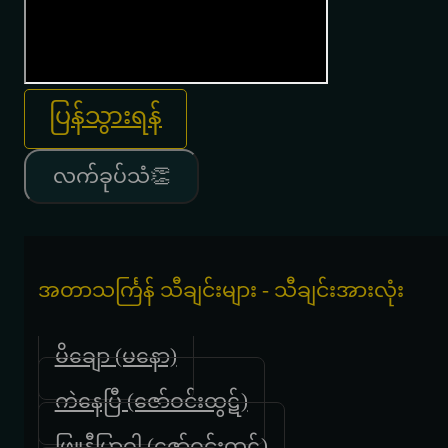
ပြန်သွားရန်
လက်ခုပ်သံ👏
အတာသင်္ကြန် သီချင်းများ - သီချင်းအားလုံး
မိချော (မနော)
ကဲနေပြီ (ဇော်ဝင်းထွဋ်)
ဖြူနီပြာဝါ (ဇော်ဝင်းထွဋ်)