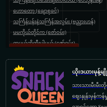
ဟောတော့ (ချောစုခင်)
သင်္ကြန်ပန်းနဲ့သင်္ကြန်အလွမ်း (ဗညားဟန်)
မမကိုယ်တိုင်က (ဇော်ဝမ်း)
ကမယ်ဆိုတီးပါမယ် (ဇော်ဝမ်း)
ညှင်းသွဲ့သွဲ့လေပြည် (ဇော်ဝမ်း)
ကဲနေပြီ (ဇော်ဝင်းထွဋ်)
ယိုးဒယားမုန့်မ
မန်းတောင်ရိပ်ခို (ရင်ဂို)
သားသားမီးမီးတိုရ
ကျီစားတာလား (မိုးမင်း)
‌ဈေးနှုန်းမှန်ကန
ပန်းမျိုးတစ်ရာ (ဘိုဘို)
လာရင်တော့ Snac