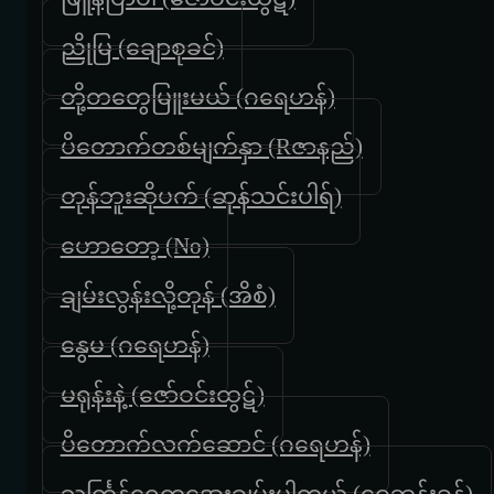
ညိုမြ (ချောစုခင်)
တို့တတွေမြူးမယ် (ဂရေဟန်)
ပိတောက်တစ်မျက်နှာ (Rဇာနည်)
တုန်ဘူးဆိုပက် (ဆုန်သင်းပါရ်)
ဟောတော့ (No)
ချမ်းလွန်းလို့တုန် (အိစံ)
နွေမ (ဂရေဟန်)
မရုန်းနဲ့ (ဇော်ဝင်းထွဋ်)
ပိတောက်လက်ဆောင် (ဂရေဟန်)
သင်္ကြန်ရေကအေးချမ်းပါတယ် (ဝေဘုန်းခန့်)