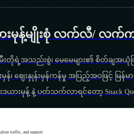
ားမုန့်မျိုးစုံ လက်လီ/ လက်
ီးတိုရဲ့အသည်းစွဲ၊ မေမေများ၏ စိတ်ချအယုံကြ
္စည်းမှန်၊ ‌ဈေးနှုန်းမှန်ကန်မှု အပြည့်အဝဖြင့် မ
းဒယားမုန့် နဲ့ ပတ်သက်လာရင်တော့ Snack Q
lyze traffic, and support