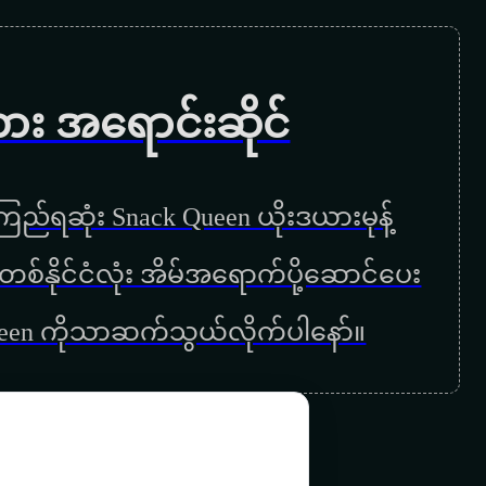
ရပ်ကွက်ထဲမှာ ဒီလိုပဲ
ပင်စီ
ကား အရောင်းဆိုင်
ယုံရခက်ခက်
မအေးကိုချစ်လို့ပါ
ည်ရဆုံး Snack Queen ယိုးဒယားမုန့်
အဖေ
ြန်မာတစ်နိုင်ငံလုံး အိမ်အရောက်ပို့ဆောင်ပေး
ကိုပေါ
ueen ကိုသာဆက်သွယ်လိုက်ပါနော်။
ကြယ်ကြွေညတိုင်းဆုတောင်းမယ်
ကိုယ့်ဘဝကိုနားလည်ပါ
လမ်းဘေးနားကပန်း