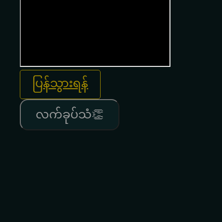
ပြန်သွားရန်
လက်ခုပ်သံ👏