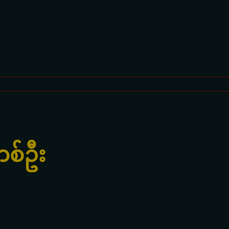
တစ်ဦး