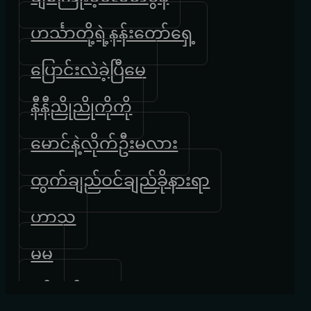
ဟင်္သာတို့ရဲ့နန်းတော်ရှေ့
ပြောင်းလဲခဲ့ပြီ‌မေ
နီနီညိုညိုကိုကို
မောင်နဲ့လိုက်ဦးမလား
ထွက်ချည်ဝင်ချည်ခိုနားရာ
ဟာသ
မမ
ရင်တွင်းမေ