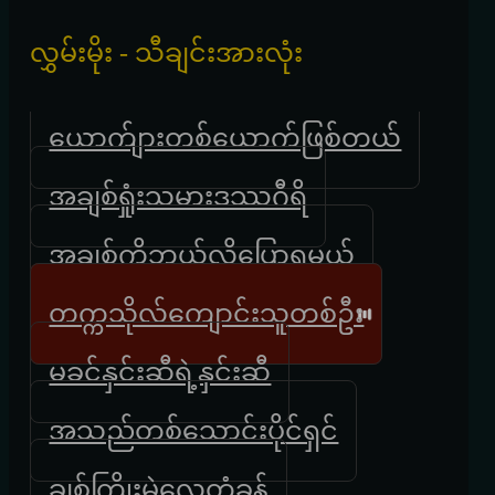
လွှမ်းမိုး - သီချင်းအားလုံး
ယောက်ျားတစ်ယောက်ဖြစ်တယ်
အချစ်ရှုံးသမားဒဿဂီရိ
အချစ်ကိုဘယ်လိုပြောရမယ်
တက္ကသိုလ်ကျောင်းသူတစ်ဦး
မခင်နှင်းဆီရဲ့နှင်းဆီ
အသည်တစ်သောင်းပိုင်ရှင်
ချစ်ကြိုးမဲ့လေတံခွန်