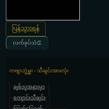
ပြန်သွားရန်
လက်ခုပ်သံ👏
ကဗျာဘွဲ့မှူး - သီချင်းအားလုံး
ချစ်သူအနားမှာ
ကျောင်းသီချင်း
ကြက်ခြေခတ်