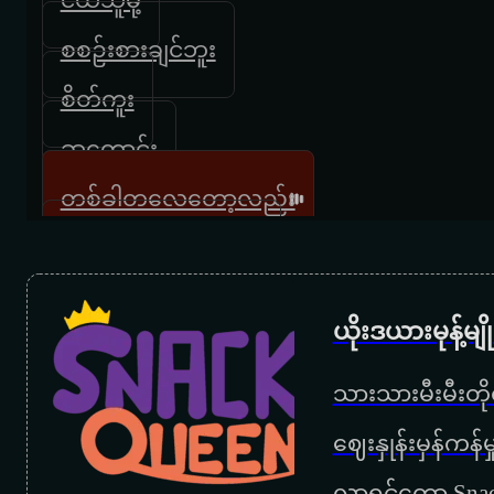
စစဉ်းစားချင်ဘူး
စိတ်ကူး
ဆုတောင်း
တစ်ခါတလေတော့လည်း
ပြန်လည်တမ်းတခြင်း
တမ်းတမ်းစွဲ
ယိုးဒယားမုန့်မ
တအားချစ်မိနေလို့
သားသားမီးမီးတိုရ
တိတ်တိတ်လေးကြေကွဲ
‌ဈေးနှုန်းမှန်ကန
နတ်သမီး
လာရင်တော့ Snac