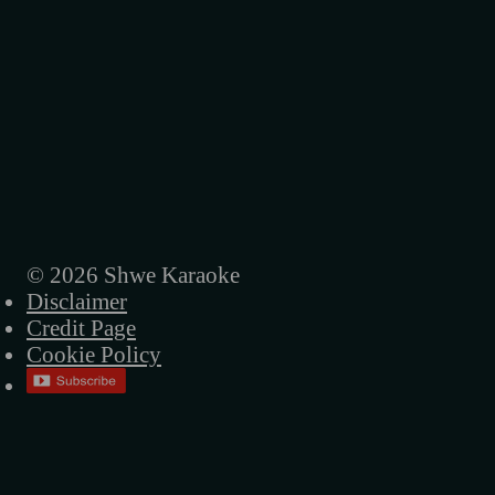
မမေ့ပါဘူး
မြတ်နိုးသူ
မြတ်မြတ်နိုးနိုး
လူတွေမသိတဲ့အချစ်
မိုးလောက်ကြီးချစ်ပါတယ်
မေမေပြောတယ်မုန်းလိုက်တဲ့
© 2026 Shwe Karaoke
Disclaimer
မောင်ရေ
Credit Page
မောင်အသည်းမခွဲနဲ့
Cookie Policy
ရင်ခုန်သံချင်းဆက်သွယ်
ရင်ထဲအရောက်လာမယ်