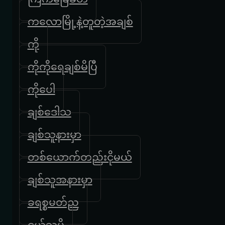
ကလောမြို့နဲ့တူတဲ့အချစ်
ကို
ကိုကိုရေချစ်မိပြီ
ကိုပေါ
ချစ်ဒေါသ
ချစ်သူနားမှာ
တစ်ယောက်တည်းငိုမယ်
ချစ်သူအနားမှာ
ခရစ္စမတ်ည
ငယ်သူမို့