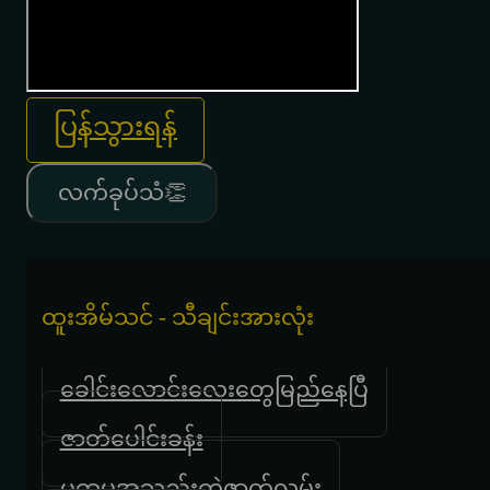
ပြန်သွားရန်
လက်ခုပ်သံ👏
ထူးအိမ်သင် - သီချင်းအားလုံး
ခေါင်းလောင်းလေးတွေမြည်နေပြီ
ဇာတ်ပေါင်းခန်း
ပထမအသည်းကွဲဇာတ်လမ်း