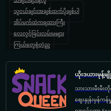
သူငယ်ချင်းအချစ်ထက်ပိုချစ်ပါ
အိပ်မက်ထဲကရထားကြီး
လေလွင့်ခြင်းလမ်းမများ
ကြယ်တွေစုံတဲ့ည
ကျေးဇူးပါမေမေ
အမေ့အိမ်
ယိုးဒယားမုန့်မ
မေမေ
သားသားမီးမီးတိုရ
ကြွေးဟောင်းဆပ်ခွင့်ပြုပါ
‌ဈေးနှုန်းမှန်ကန
အမေ့အေးရိပ်
လာရင်တော့ Snac