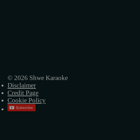
အစိမ်းရောင်တံခါးများ
အမေ့ရဲ့ဒုက္ခအိုးလေး
အခါလွန်တဲ့မိုး
ရူးရူးမိုက်မိုက်
ပြန်မလာတော့ဘူးကွယ်
ညပုံပြင်
© 2026 Shwe Karaoke
Disclaimer
နာရီတွေရပ်တဲ့ည
Credit Page
မဟာဝီရ ဗုဒ္ဓ
Cookie Policy
လမ်းပျောက်တဲ့သား
အဝေးဆုံးဝေးသွားလဲ