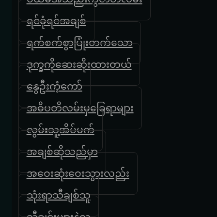
ရင်ခုံရင်အချစ်
ရက်စက်စွာပြုံးတက်သော
ဒုက္ခကိုဆေးဆိုးထားတယ်
နွေဦးကံ့ကော်
အဓိပတိလမ်းမှခြေရာများ
လွမ်းသူ့အိပ်မက်
အချစ်ဆိုသည်မှာ
အဝေးဆုံးဝေးသွားလည်း
သုံးရာသီချစ်သူ
သီချင်းများနဲ့လူ