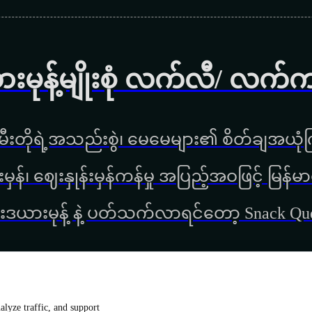
ားမုန့်မျိုးစုံ လက်လီ/ လက်
ီးတိုရဲ့အသည်းစွဲ၊ မေမေများ၏ စိတ်ချအယုံကြ
္စည်းမှန်၊ ‌ဈေးနှုန်းမှန်ကန်မှု အပြည့်အဝဖြင့် မ
းဒယားမုန့် နဲ့ ပတ်သက်လာရင်တော့ Snack Q
lyze traffic, and support