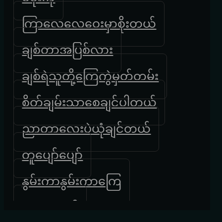
ကြာလေလေဝေးမှာစိုးတယ်
ချစ်တာအပြစ်လား
ချစ်ရဲသူတို့ကြေကွဲမှတ်တမ်း
စိတ်ချမ်းသာစေချင်ပါတယ်
ညာတာလေးပဲယုံချင်တယ်
တူပျော်ပျော်
နွမ်းကာနွမ်းကာကြေ
နှလုံးရောဂါ