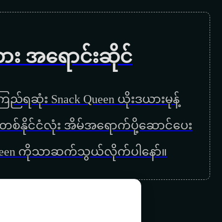
နေဆီပျံမည်ငှက်
တစ်ကပြန်စမယ်
ကား အရောင်းဆိုင်
တစ်သက်လုံးသတိရနေမယ်
တူနှစ်ကိုယ်တိုင်းပြည်
ည်ရဆုံး Snack Queen ယိုးဒယားမုန့်
နေနိုင်သူလေ
ြန်မာတစ်နိုင်ငံလုံး အိမ်အရောက်ပို့ဆောင်ပေး
နေဝင်မှာစိုးတယ်
ueen ကိုသာဆက်သွယ်လိုက်ပါနော်။
ပထမဆုံးနေ့
ပြောင်းလဲခဲ့ပြီမေ
မြေဝိုင်းဂီတဆည်းဆာ