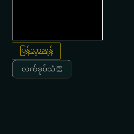
ပြန်သွားရန်
လက်ခုပ်သံ👏