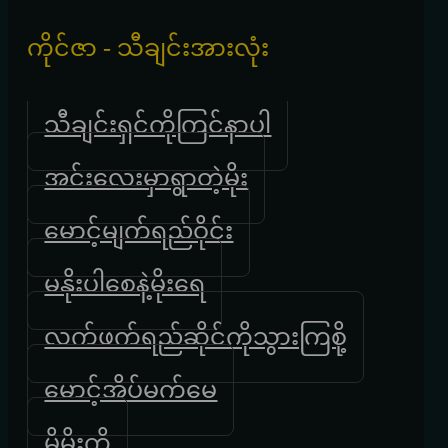
ကိုင်ဇာ - သီချင်းအားလုံး
သီချင်းရှင်ကိုကြင်နာပါ
အင်းလေးမှာရွာတဲ့မိုး
မောင့်မျက်ရည်ဝိုင်း
မနိုးပါစေနဲ့မိုးရေ
လက်ဖက်ရည်ဆိုင်ကိုသွားကြစို့
မောင့်အိပ်မက်မေ
မိမိုးကို