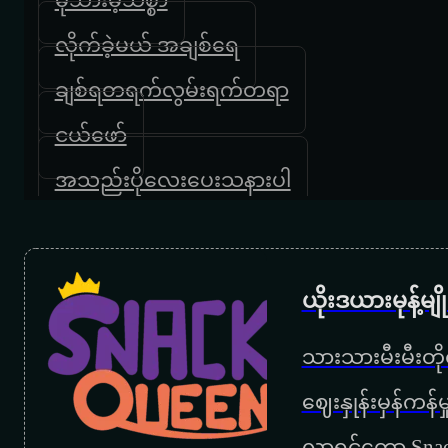
လိုက်ခဲ့မယ် အချစ်ရေ
ချစ်ရတရက်လွမ်းရက်တရာ
ငယ်ဖော်
အသည်းပိုလေးပေးသနားပါ
ယိုးဒယားမုန့်မ
သားသားမီးမီးတိုရ
‌ဈေးနှုန်းမှန်ကန
လာရင်တော့ Snac