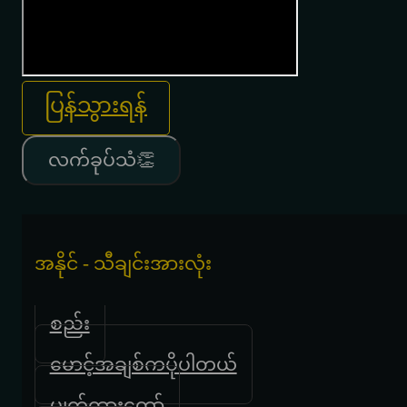
ပြန်သွားရန်
လက်ခုပ်သံ👏
အနိုင် - သီချင်းအားလုံး
စည်း
မောင့်အချစ်ကပိုပါတယ်
မျက်ထားတော်