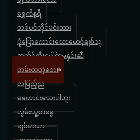
ရွှေကိန္နရီ
တစ်ပင်တိုင်မင်းသား
ပုံပြောကောင်းသောမောင့်ချစ်သူ
အက်စ်အီးပေါ်ကမနှင်းဆီ
တမ်းတတဲ့တေး
လပြည့်ည
မဟောင်းသေးပါဘူး
လွမ်းသူ့စာခွေ
ချစ်မာယာ
မုသားမဲ့သစ္စာ