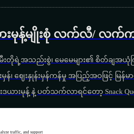
ားမုန့်မျိုးစုံ လက်လီ/ လက်
ီးတိုရဲ့အသည်းစွဲ၊ မေမေများ၏ စိတ်ချအယုံကြ
္စည်းမှန်၊ ‌ဈေးနှုန်းမှန်ကန်မှု အပြည့်အဝဖြင့် မ
းဒယားမုန့် နဲ့ ပတ်သက်လာရင်တော့ Snack Q
lyze traffic, and support