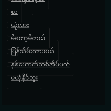
စာ
ယုံလား
မိတော့မိတယ်
ပြန်သိမ်းထားမယ်
နှစ်ယောက်တစ်အိမ်မက်
မယုံနိုင်ဘူး