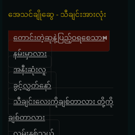
အေသင်ချိုဆွေ - သီချင်းအားလုံး
တောင်းတဲ့ဆုနဲ့ပြည့်ဝရစေသား
နမ်းမှာလား
အနီးဆုံးလူ
ခွင့်လွှတ်နော်
သီချင်းလေးကိုချစ်တာလား တို့ကို
ချစ်တာလား
လမ်းနှစ်သွယ်