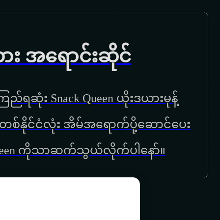
ကား အရောင်းဆိုင်
ည်ရဆုံး Snack Queen ယိုးဒယားမုန့်
ြန်မာတစ်နိုင်ငံလုံး အိမ်အရောက်ပို့ဆောင်ပေး
ueen ကိုသာဆက်သွယ်လိုက်ပါနော်။