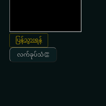
ပြန်သွားရန်
လက်ခုပ်သံ👏