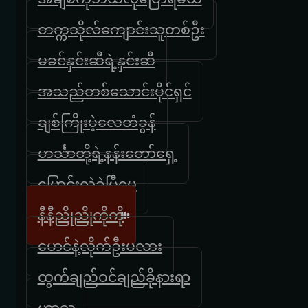
တက္ကသိုလ်ကျောင်းသူတစ်ဦး
မခင်နှင်းဆီရဲ့နှင်းဆီ
အသည်တစ်သောင်းပိုင်ရှင်
ချစ်ကြိုးမဲ့လေတံခွန်
ဟင်္သာတို့ရဲ့နန်းတော်ရှေ့
ပြောင်းလဲခဲ့ပြီ‌မေ
နီနီညိုညိုကိုကို
မောင်နဲ့လိုက်ဦးမလား
ထွက်ချည်ဝင်ချည်ခိုနားရာ
ဟာသ