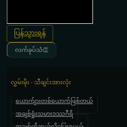
ပြန်သွားရန်
လက်ခုပ်သံ👏
လွှမ်းမိုး - သီချင်းအားလုံး
ယောက်ျားတစ်ယောက်ဖြစ်တယ်
အချစ်ရှုံးသမားဒဿဂီရိ
အချစ်ကိုဘယ်လိုပြောရမယ်