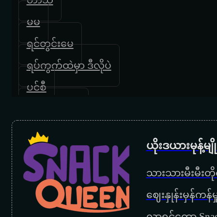
မမ
ရင်တွင်းမေ
ရပ်ကွက်ထဲမှာ ဒီလိုပဲ
ပင်စီ
ယုံရခက်ခက်
မအေးကိုချစ်လို့ပါ
ယိုးဒယားမုန့်မ
အဖေ
သားသားမီးမီးတိုရ
ကိုပေါ
‌ဈေးနှုန်းမှန်ကန
ကြယ်ကြွေညတိုင်းဆုတောင်းမယ်
လာရင်တော့ Snac